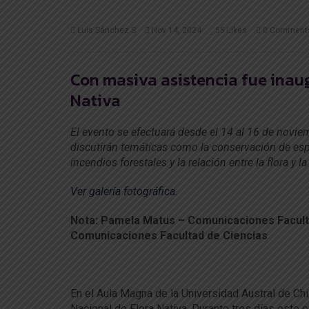
Luis Sánchez S
Nov 14, 2024
55
Likes
0 Comment
Con masiva asistencia fue inaug
Nativa
El evento se efectuará desde el 14 al 16 de noviem
discutirán temáticas como la conservación de espe
incendios forestales y la relación entre la flora y 
Ver galería fotográfica.
Nota: Pamela Matus – Comunicaciones Facultad
Comunicaciones Facultad de Ciencias
En el Aula Magna de la Universidad Austral de Ch
Nacional de Flora Nativa. Durante tres días este 