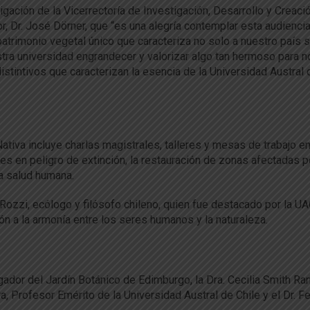
igación de la Vicerrectoría de Investigación, Desarrollo y Creaci
r, Dr. José Dörner, que “es una alegría contemplar esta audienci
patrimonio vegetal único que caracteriza no solo a nuestro país 
stra universidad engrandecer y valorizar algo tan hermoso para 
stintivos que caracterizan la esencia de la Universidad Austral 
ativa incluye charlas magistrales, talleres y mesas de trabajo e
s en peligro de extinción, la restauración de zonas afectadas p
 la salud humana.
o Rozzi, ecólogo y filósofo chileno, quien fue destacado por la U
n a la armonía entre los seres humanos y la naturaleza.
igador del Jardín Botánico de Edimburgo, la Dra. Cecilia Smith Ra
a, Profesor Emérito de la Universidad Austral de Chile y el Dr. F