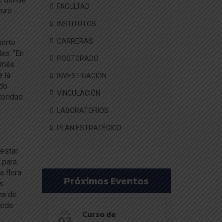
FACULTAD
turo
INSTITUTOS
CARRERAS
berto
as. “En
POSTGRADO
l más
e la
INVESTIGACIÓN
ndo
VINCULACIÓN
toridad
LABORATORIOS
PLAN ESTRATÉGICO
 estar
 para
a flora
Próximos Eventos
os
ea de
uede
Curso de
JUL
03