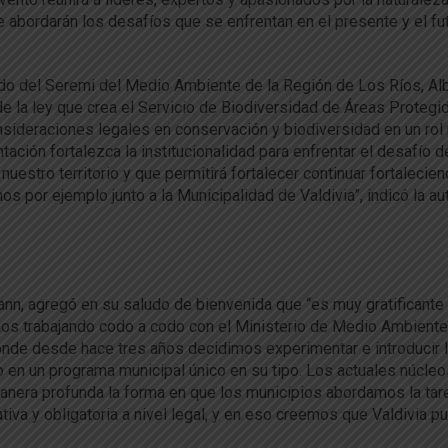
 se abordarán los desafíos que se enfrentan en el presente y el fu
do del Seremi del Medio Ambiente de la Región de Los Ríos, Al
de la ley que crea el Servicio de Biodiversidad de Áreas Protegid
onsideraciones legales en conservación y biodiversidad en un ro
ción fortalezca la institucionalidad para enfrentar el desafío d
 nuestro territorio y que permitirá fortalecer continuar fortalecie
s por ejemplo junto a la Municipalidad de Valdivia”, indicó la au
ann, agregó en su saludo de bienvenida que “es muy gratificante
os trabajando codo a codo con el Ministerio de Medio Ambiente
onde desde hace tres años decidimos experimentar e introducir l
lo en un programa municipal único en su tipo. Los actuales núcle
anera profunda la forma en que los municipios abordamos la tar
iva y obligatoria a nivel legal, y en eso creemos que Valdivia p