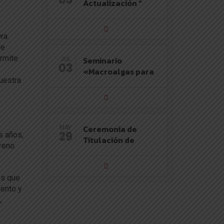
Actualización “
ra.
de
ermite
Seminario
JUL
03
«Macroalgas para
uestra
Ceremonia de
MAY
29
s años,
Titulación de
rreno
os que
iento y
,