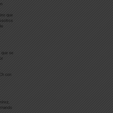
ón
a
sino que
nosotros
de
n que se
or
ACh con
mírez,
ernando