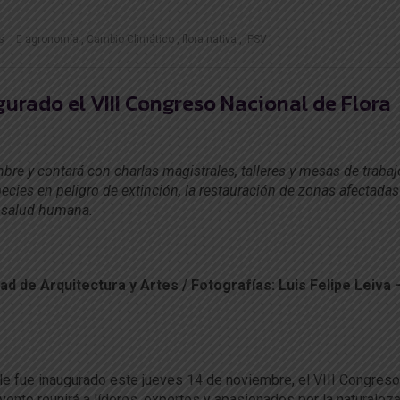
s
agronomía
Cambio Climático
flora nativa
IPSV
urado el VIII Congreso Nacional de Flora
bre y contará con charlas magistrales, talleres y mesas de traba
cies en peligro de extinción, la restauración de zonas afectadas
la salud humana.
 de Arquitectura y Artes / Fotografías: Luis Felipe Leiva 
ile fue inaugurado este jueves 14 de noviembre, el VIII Congreso
evento reunirá a líderes, expertos y apasionados por la naturalez