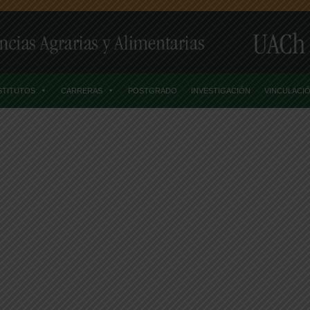
STITUTOS
CARRERAS
POSTGRADO
INVESTIGACIÓN
VINCULACI
resos
Con Masiva Asistencia Fue Inaugurado El VIII Congreso Naciona