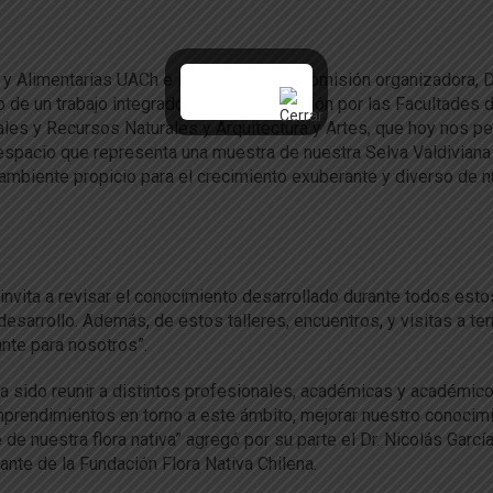
y Alimentarias UACh e integrante de la comisión organizadora, D
o de un trabajo integrado en su organización por las Facultades 
ales y Recursos Naturales y Arquitectura y Artes, que hoy nos p
espacio que representa una muestra de nuestra Selva Valdiviana
 ambiente propicio para el crecimiento exuberante y diverso de n
nvita a revisar el conocimiento desarrollado durante todos esto
sarrollo. Además, de estos talleres, encuentros, y visitas a te
ante para nosotros”.
 ha sido reunir a distintos profesionales, académicas y académic
emprendimientos en torno a este ámbito, mejorar nuestro conocim
de nuestra flora nativa” agregó por su parte el Dr. Nicolás García
nte de la Fundación Flora Nativa Chilena.