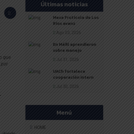
Últimas noticias
Mesa Frutícola de Los
Ríos avanz
Ago 03, 2026
En Máfil aprendieron
sobre manejo
jo que
Jul 31, 2026
 por
UACh fortalece
cooperación intern
Jul 30, 2026
–
Menú
HOME
a, donde