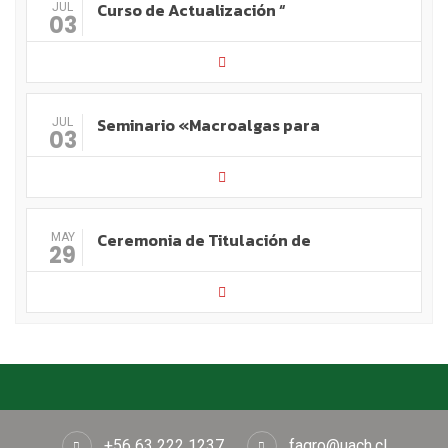
Curso de Actualización “
JUL
03
Seminario «Macroalgas para
JUL
03
Ceremonia de Titulación de
MAY
29
+56 63 222 1237
fagro@uach.cl