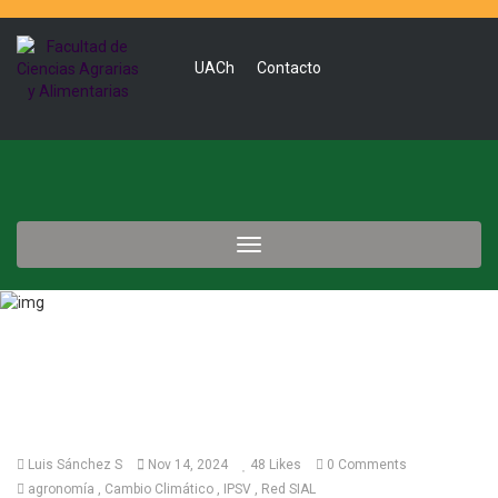
UACh
Contacto
Toggle
navigation
Luis Sánchez S
Nov 14, 2024
48
Likes
0 Comments
agronomía
Cambio Climático
IPSV
Red SIAL