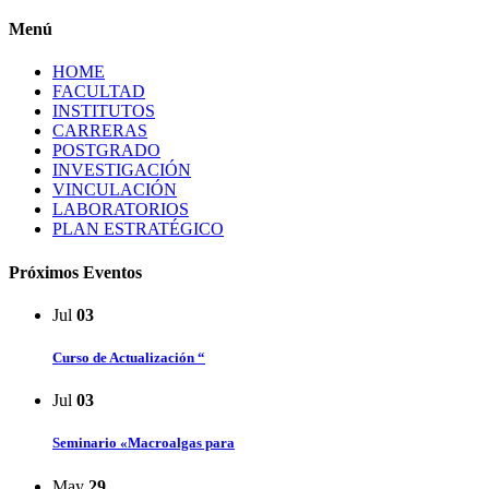
Menú
HOME
FACULTAD
INSTITUTOS
CARRERAS
POSTGRADO
INVESTIGACIÓN
VINCULACIÓN
LABORATORIOS
PLAN ESTRATÉGICO
Próximos Eventos
Jul
03
Curso de Actualización “
Jul
03
Seminario «Macroalgas para
May
29