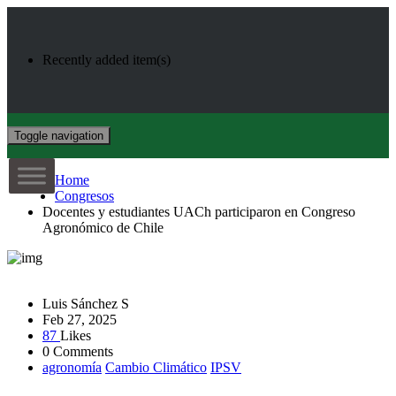
Recently added item(s)
Toggle navigation
Home
Congresos
Docentes y estudiantes UACh participaron en Congreso
Agronómico de Chile
Luis Sánchez S
Feb 27, 2025
87
Likes
0 Comments
agronomía
Cambio Climático
IPSV