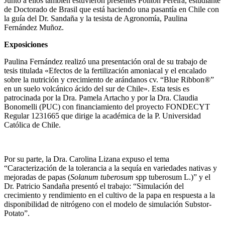
Junto a ellos también estuvieron presentes Politon Pereira, estudiante
de Doctorado de Brasil que está haciendo una pasantía en Chile con
la guía del Dr. Sandaña y la tesista de Agronomía, Paulina
Fernández Muñoz.
Exposiciones
Paulina Fernández realizó una presentación oral de su trabajo de
tesis titulada «Efectos de la fertilización amoniacal y el encalado
sobre la nutrición y crecimiento de arándanos cv. “Blue Ribbon®”
en un suelo volcánico ácido del sur de Chile». Esta tesis es
patrocinada por la Dra. Pamela Artacho y por la Dra. Claudia
Bonomelli (PUC) con financiamiento del proyecto FONDECYT
Regular 1231665 que dirige la académica de la P. Universidad
Católica de Chile.
Por su parte, la Dra. Carolina Lizana expuso el tema
“Caracterización de la tolerancia a la sequía en variedades nativas y
mejoradas de papas (
Solanum tuberosum
spp tuberosum L.)” y el
Dr. Patricio Sandaña presentó el trabajo: “Simulación del
crecimiento y rendimiento en el cultivo de la papa en respuesta a la
disponibilidad de nitrógeno con el modelo de simulación Substor-
Potato”.