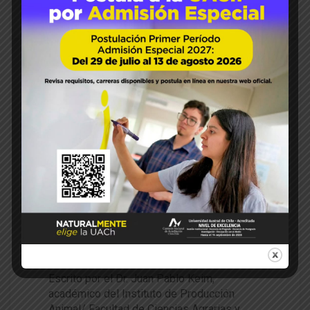
READ MORE
07
Jul 2022
Paola Segovia
IPA
Juan Pablo Keim
Lechería
sustentablidad
108
0
Cómo apuntar hacia una prod
ucción de leche sustentable
Escrito por el Dr. Juan Pablo Keim,
académico del Instituto de Producción
Animal/ Facultad de Ciencias Agrarias y