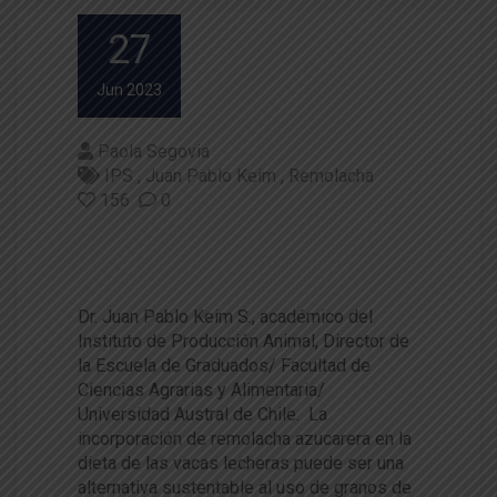
27
Jun 2023
Paola Segovia
IPS
Juan Pablo Keim
Remolacha
156
0
Remolacha Azucarera: Alterna
tiva de Raíz
Dr. Juan Pablo Keim S., académico del
Instituto de Producción Animal, Director de
la Escuela de Graduados/ Facultad de
Ciencias Agrarias y Alimentaria/
Universidad Austral de Chile. La
incorporación de remolacha azucarera en la
dieta de las vacas lecheras puede ser una
alternativa sustentable al uso de granos de