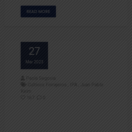
READ MORE
27
Mar 2023
Paola Segovia
Cultivos Forrajeros
IPA
Juan Pablo
Keim
167
0
Características de los Cultivos
Forrajeros de Invierno de Mayo
r Uso en el Sur de Chile