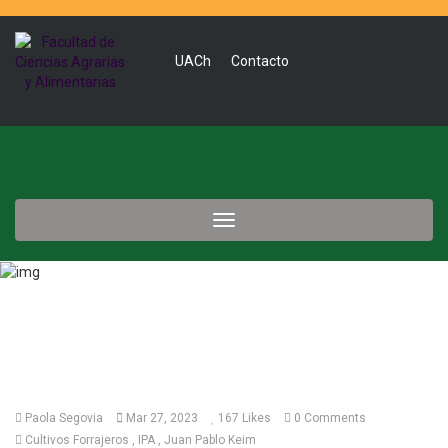
UACh
Contacto
Toggle
navigation
Paola Segovia
Mar 27, 2023
167
Likes
0 Comments
Cultivos Forrajeros
IPA
Juan Pablo Keim