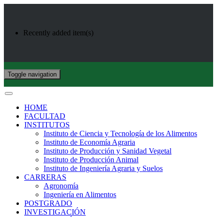
Recently added item(s)
Toggle navigation
HOME
FACULTAD
INSTITUTOS
Instituto de Ciencia y Tecnología de los Alimentos
Instituto de Economía Agraria
Instituto de Producción y Sanidad Vegetal
Instituto de Producción Animal
Instituto de Ingeniería Agraria y Suelos
CARRERAS
Agronomía
Ingeniería en Alimentos
POSTGRADO
INVESTIGACIÓN