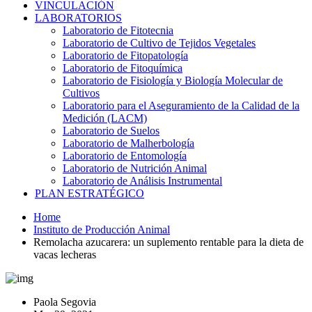
VINCULACIÓN
LABORATORIOS
Laboratorio de Fitotecnia
Laboratorio de Cultivo de Tejidos Vegetales
Laboratorio de Fitopatología
Laboratorio de Fitoquímica
Laboratorio de Fisiología y Biología Molecular de
Cultivos
Laboratorio para el Aseguramiento de la Calidad de la
Medición (LACM)
Laboratorio de Suelos
Laboratorio de Malherbología
Laboratorio de Entomología
Laboratorio de Nutrición Animal
Laboratorio de Análisis Instrumental
PLAN ESTRATÉGICO
Home
Instituto de Producción Animal
Remolacha azucarera: un suplemento rentable para la dieta de
vacas lecheras
Paola Segovia