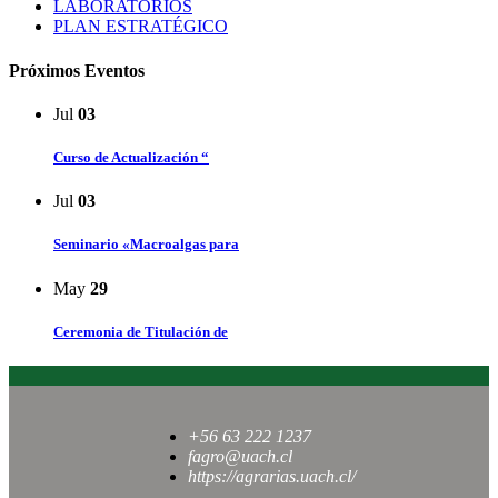
LABORATORIOS
PLAN ESTRATÉGICO
Próximos Eventos
Jul
03
Curso de Actualización “
Jul
03
Seminario «Macroalgas para
May
29
Ceremonia de Titulación de
+56 63 222 1237
fagro@uach.cl
https://agrarias.uach.cl/