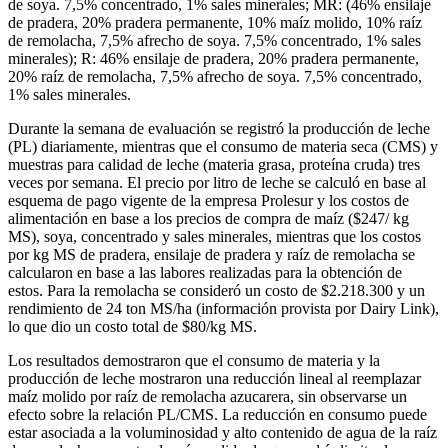
de soya. 7,5% concentrado, 1% sales minerales; MR: (46% ensilaje
de pradera, 20% pradera permanente, 10% maíz molido, 10% raíz
de remolacha, 7,5% afrecho de soya. 7,5% concentrado, 1% sales
minerales); R: 46% ensilaje de pradera, 20% pradera permanente,
20% raíz de remolacha, 7,5% afrecho de soya. 7,5% concentrado,
1% sales minerales.
Durante la semana de evaluación se registró la producción de leche
(PL) diariamente, mientras que el consumo de materia seca (CMS) y
muestras para calidad de leche (materia grasa, proteína cruda) tres
veces por semana. El precio por litro de leche se calculó en base al
esquema de pago vigente de la empresa Prolesur y los costos de
alimentación en base a los precios de compra de maíz ($247/ kg
MS), soya, concentrado y sales minerales, mientras que los costos
por kg MS de pradera, ensilaje de pradera y raíz de remolacha se
calcularon en base a las labores realizadas para la obtención de
estos. Para la remolacha se consideró un costo de $2.218.300 y un
rendimiento de 24 ton MS/ha (información provista por Dairy Link),
lo que dio un costo total de $80/kg MS.
Los resultados demostraron que el consumo de materia y la
producción de leche mostraron una reducción lineal al reemplazar
maíz molido por raíz de remolacha azucarera, sin observarse un
efecto sobre la relación PL/CMS. La reducción en consumo puede
estar asociada a la voluminosidad y alto contenido de agua de la raíz