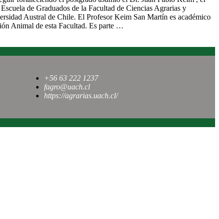
a Escuela de Graduados de la Facultad de Ciencias Agrarias y
versidad Austral de Chile. El Profesor Keim San Martín es académico
ción Animal de esta Facultad. Es parte …
+56 63 222 1237
fagro@uach.cl
https://agrarias.uach.cl/