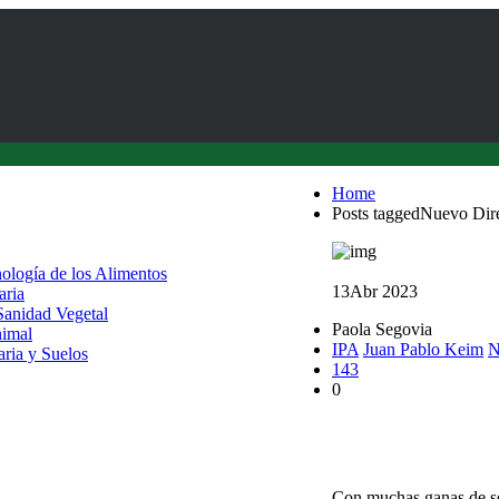
Home
Posts taggedNuevo Dire
nología de los Alimentos
13
Abr 2023
aria
 Sanidad Vegetal
Paola Segovia
nimal
IPA
Juan Pablo Keim
N
aria y Suelos
143
0
Asumió nuevo Director
Agrarias y Alimentari
Con muchas ganas de seg