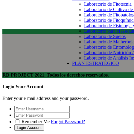
Laboratorio de Fitotecnia
Laboratorio de Cultivo de
Laboratorio de Fitopatolo
Laboratorio de Fitoquímic
Laboratorio de Fisiología
Laboratorio para el Aseg
Laboratorio de Suelos
Laboratorio de Malherbol
Laboratorio de Entomolog
Laboratorio de Nutrición 
Laboratorio de Análisis In
PLAN ESTRATÉGICO
RD PROJECT 2021, Todos los derechos reservados.
Login Your Account
Enter your e-mail address and your password.
Remember Me
Forgot Password?