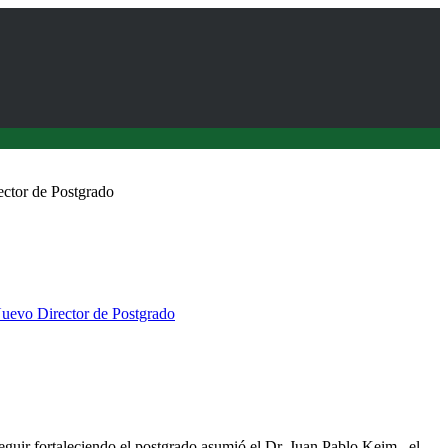
ctor de Postgrado
uevo Director de Postgrado
 de la Escuela de Graduados de la Facultad de Ciencias
as
uir fortaleciendo el postgrado asumió el Dr. Juan Pablo Keim , el