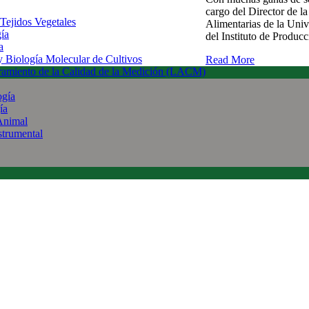
cargo del Director de l
 Tejidos Vegetales
Alimentarias de la Uni
gía
del Instituto de Produc
a
 y Biología Molecular de Cultivos
Read More
uramiento de la Calidad de la Medición (LACM)
ogía
ía
Animal
strumental