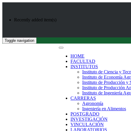
Recently added item(s)
Toggle navigation
HOME
FACULTAD
INSTITUTOS
Instituto de Ciencia y Tec
Instituto de Economía Agr
Instituto de Producción y
Instituto de Producción A
Instituto de Ingeniería Agr
CARRERAS
Agronomía
Ingeniería en Alimentos
POSTGRADO
INVESTIGACIÓN
VINCULACIÓN
LABORATORIOS