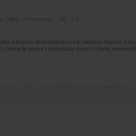
ía
PAES
Postulaciones
94
0
te parte de ti!
llará el proceso de postulaciones a la Educación Superior, a t
ES, prueba de acceso a la educación superior chilena, comenzado