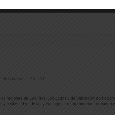
án y la y Subdirectora, Dra. Daniela Bustos Korts, participaron 
dio …
n de Carreras
50
0
iones de invierno se viven con Agronomía” s
 las regiones de Los Ríos, Los Lagos y de Valparaíso participar
a y cuál es el rol de las y los Ingenieros Agrónomos formados e