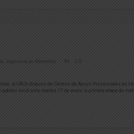
ía
Ingeniería en Alimentos
99
0
io a primera etapa de matrículas
online, la UACh dispuso de Centros de Apoyo Presenciales en Val
público inició este martes 17 de enero la primera etapa de matrí