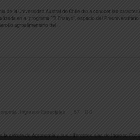
a de la Universidad Austral de Chile dio a conocer las caracterí
 realizada en el programa “El Ensayo”, espacio del Preuniversitar
rrollo agroalimentario del …
ronomía
Ingresos Especiales
57
0
ronomía
ue la carrera de Agronomía y sus diferentes vías de Ingreso Espe