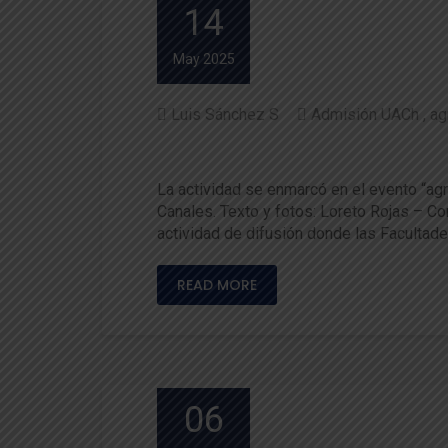
14
May 2025
Luis Sánchez S
Admisión UACh
ag
Facultades Silvoagropecuari
La actividad se enmarcó en el evento “agr
Canales. Texto y fotos: Loreto Rojas – C
actividad de difusión donde las Facultad
READ MORE
06