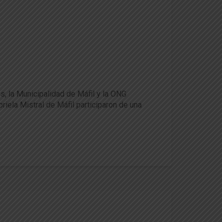
Máfil
s, la Municipalidad de Máfil y la ONG
ela Mistral de Máfil participaron de una