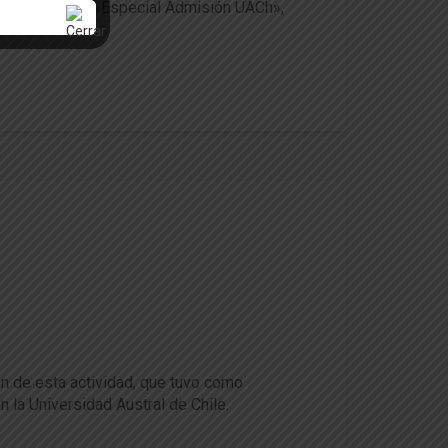
en el programa «Especial Admisión UACh»,
e desarrolló en la UACh
on de esta actividad, que tuvo como
n la Universidad Austral de Chile.