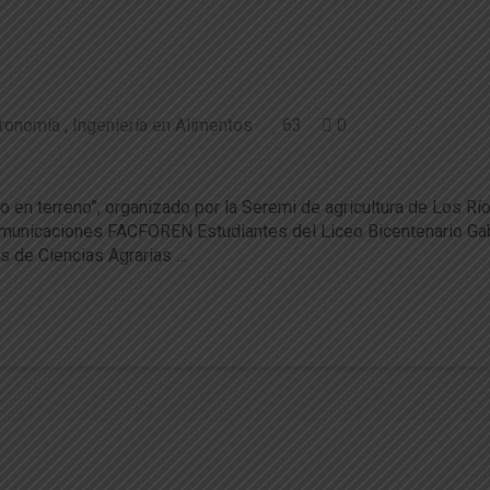
ronomía
Ingeniería en Alimentos
63
0
as de la UACh difunden oferta académica en 
o en terreno”, organizado por la Seremi de agricultura de Los Río
omunicaciones FACFOREN Estudiantes del Liceo Bicentenario Gabri
es de Ciencias Agrarias …