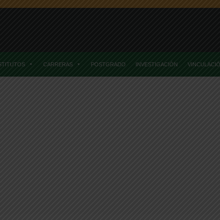
STITUTOS
CARRERAS
POSTGRADO
INVESTIGACIÓN
VINCULACI
Home
Archive By Category Admisión