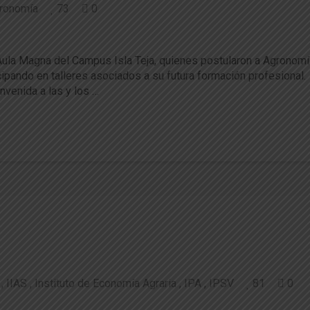
ronomía
73
0
 Ingresos Especiales
 Aula Magna del Campus Isla Teja, quienes postularon a Agronomía
icipando en talleres asociados a su futura formación profesional
envenida a las y los …
IIAS
Instituto de Economía Agraria
IPA
IPSV
81
0
 UACh