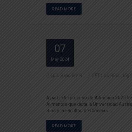
READ MORE
07
May 2024
Luis Sánchez S
CFT Los Ríos
Inge
Avanza vinculación entre la 
A partir del proceso de Admisión 2025 las 
Alimentos que dicta la Universidad Austra
Ríos y la Facultad de Ciencias …
READ MORE