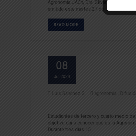
Agronomía UACh, Dra. Silvana Bravo March
emitido este martes 27 de agosto por Ra
READ MORE
08
Jul 2024
Luis Sánchez S
agronomía
Difusió
Exitoso programa “Las vacac
Estudiantes de tercero y cuarto medio de
objetivo dar a conocer qué es la Agronomí
Durante tres días 15 …