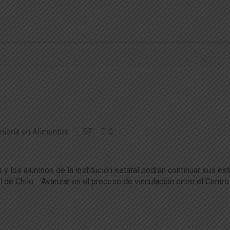
niería en Alimentos
57
0
UACh y CFT Estatal de Los Ríos
y los alumnos de la institución estatal podrán continuar sus est
l de Chile. Avanzar en el proceso de vinculación entre el Centr