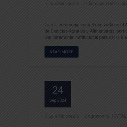
Luis Sánchez S
Admisión UACh
ag
Admisión 2025: Bienvenida a
Tras la ceremonia central realizada en el
de Ciencias Agrarias y Alimentarias, part
una ceremonia institucional para dar la bi
READ MORE
24
Sep 2024
Luis Sánchez S
agronomía
ICYTAL
Agronomía se estudia en la