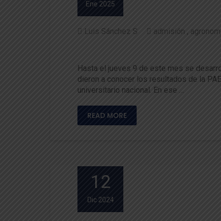
Ene 2025
Luis Sánchez S
admisión
agronom
¡Elige Agronomía, naturalmen
Hasta el jueves 9 de este mes se desarro
dieron a conocer los resultados de la PA
universitario nacional. En ese …
READ MORE
12
Dic 2024