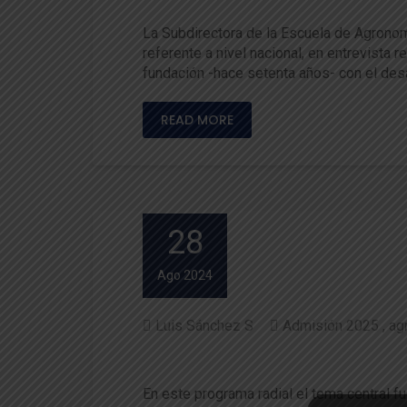
La Subdirectora de la Escuela de Agronomí
referente a nivel nacional, en entrevista
fundación -hace setenta años- con el desa
READ MORE
28
Ago 2024
Luis Sánchez S
Admisión 2025
ag
Especial Admisión UACh: Ag
En este programa radial el tema central f