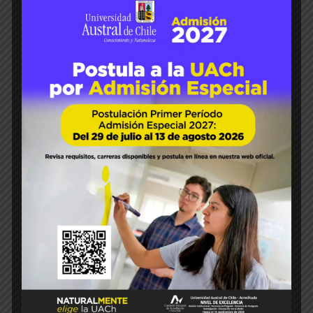
06
Ene 2025
Luis Sánchez S
admisión
agronomía
PAES
Postulaciones
94
0
¡Elige Agronomía, naturalment
e parte de ti!
Hasta el jueves 9 de este mes se
desarrollará el proceso de postulaciones a
la Educación Superior, a través de la
plataforma del DEMRE. Hoy se dieron a
conocer los resultados de la PAES, prueba
de acceso a la educación superior chilena,
comenzado así la etapa de postulaciones al