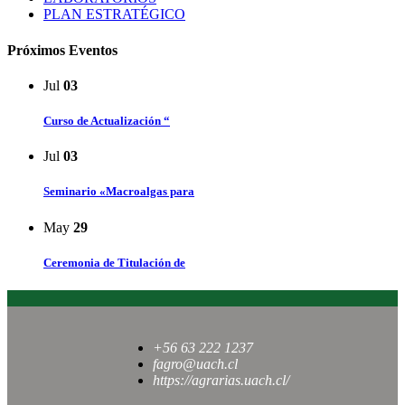
PLAN ESTRATÉGICO
Próximos Eventos
Jul
03
Curso de Actualización “
Jul
03
Seminario «Macroalgas para
May
29
Ceremonia de Titulación de
+56 63 222 1237
fagro@uach.cl
https://agrarias.uach.cl/