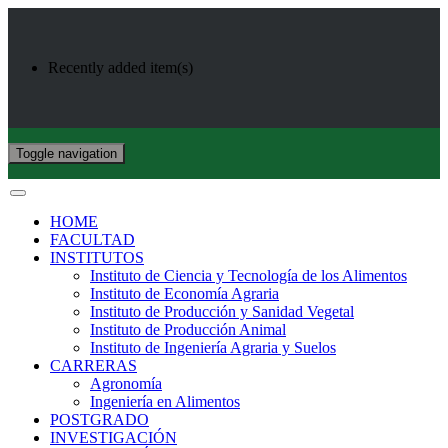
Recently added item(s)
Toggle navigation
HOME
FACULTAD
INSTITUTOS
Instituto de Ciencia y Tecnología de los Alimentos
Instituto de Economía Agraria
Instituto de Producción y Sanidad Vegetal
Instituto de Producción Animal
Instituto de Ingeniería Agraria y Suelos
CARRERAS
Agronomía
Ingeniería en Alimentos
POSTGRADO
INVESTIGACIÓN