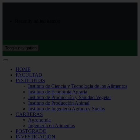
Recently added item(s)
Toggle navigation
HOME
FACULTAD
INSTITUTOS
Instituto de Ciencia y Tecnología de los Alimentos
Instituto de Economía Agraria
Instituto de Producción y Sanidad Vegetal
Instituto de Producción Animal
Instituto de Ingeniería Agraria y Suelos
CARRERAS
Agronomía
Ingeniería en Alimentos
POSTGRADO
INVESTIGACIÓN