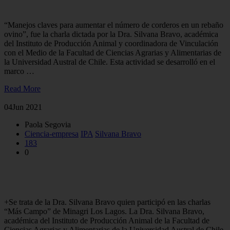
de corderos en un rebaño ovino
“Manejos claves para aumentar el número de corderos en un rebaño
ovino”, fue la charla dictada por la Dra. Silvana Bravo, académica
del Instituto de Producción Animal y coordinadora de Vinculación
con el Medio de la Facultad de Ciencias Agrarias y Alimentarias de
la Universidad Austral de Chile. Esta actividad se desarrolló en el
marco …
Read More
04
Jun 2021
Paola Segovia
Ciencia-empresa
IPA
Silvana Bravo
183
0
Investigadora expuso aspectos sobre las preferencias de
consumo de carne ovina
+Se trata de la Dra. Silvana Bravo quien participó en las charlas
“Más Campo” de Minagri Los Lagos. La Dra. Silvana Bravo,
académica del Instituto de Producción Animal de la Facultad de
Ciencias Agrarias y Alimentarias de la Universidad Austral de Chile,