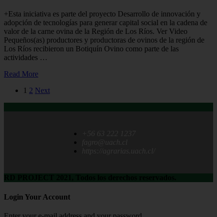
+Esta iniciativa es parte del proyecto Desarrollo de innovación y
adopción de tecnologías para generar capital social en la cadena de
valor de la carne ovina de la Región de Los Ríos. Ver Video
Pequeños(as) productores y productoras de ovinos de la región de
Los Ríos recibieron un Botiquín Ovino como parte de las
actividades …
Read More
1
2
Next
+56 63 222 1237
fagro@uach.cl
https://agrarias.uach.cl/
RD PROJECT 2021, Todos los derechos reservados.
Login Your Account
Enter your e-mail address and your password.