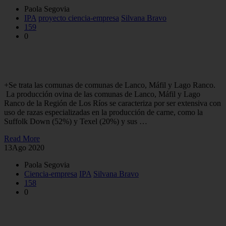
Paola Segovia
IPA
proyecto ciencia-empresa
Silvana Bravo
159
0
Caracterizan la producción ovina comunas de la Región de Los
Ríos
+Se trata las comunas de comunas de Lanco, Máfil y Lago Ranco.
La producción ovina de las comunas de Lanco, Máfil y Lago
Ranco de la Región de Los Ríos se caracteriza por ser extensiva con
uso de razas especializadas en la producción de carne, como la
Suffolk Down (52%) y Texel (20%) y sus …
Read More
13
Ago 2020
Paola Segovia
Ciencia-empresa
IPA
Silvana Bravo
158
0
Región de Los Ríos: Productores ovinos recibieron botiquín
para manejos sanitarios