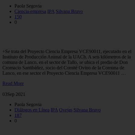
Paola Segovia
Ciencia-empresa
IPA
Silvana Bravo
150
0
Productores de la Región de los Ríos valoran proyecto que
fortalece cadena de valor de la carne ovina
+Se trata del Proyecto Ciencia Empresa VCE90011, ejecutado en el
Instituto de Producción Animal de la UACh. A seis kilómetros de la
comuna de Lanco, en el sector de Tallo, se ubica el predio de Don
Cromacio Santibáñez, socio del Comité Ovino de la Comuna de
Lanco, en ese sector el Proyecto Ciencia Empresa VCE90011 …
Read More
03
Sep 2021
Paola Segovia
Diálogos en Línea
IPA
Ovejas
Silvana Bravo
187
0
Investigadora explicó manejos claves para aumentar el número