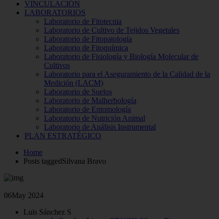
VINCULACIÓN
LABORATORIOS
Laboratorio de Fitotecnia
Laboratorio de Cultivo de Tejidos Vegetales
Laboratorio de Fitopatología
Laboratorio de Fitoquímica
Laboratorio de Fisiología y Biología Molecular de
Cultivos
Laboratorio para el Aseguramiento de la Calidad de la
Medición (LACM)
Laboratorio de Suelos
Laboratorio de Malherbología
Laboratorio de Entomología
Laboratorio de Nutrición Animal
Laboratorio de Análisis Instrumental
PLAN ESTRATÉGICO
Home
Posts taggedSilvana Bravo
06
May 2024
Luis Sánchez S