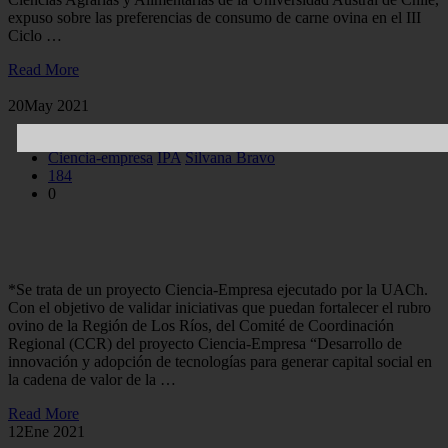
expuso sobre las preferencias de consumo de carne ovina en el III
Ciclo …
Read More
20
May 2021
Paola Segovia
Ciencia-empresa
IPA
Silvana Bravo
184
0
Generan iniciativas para diferenciar y agregar valor al rubro
ovino de la Región de Los Ríos
*Se trata de un proyecto Ciencia-Empresa ejecutado por la UACh.
Con el objetivo de validar iniciativas que puedan fortalecer el rubro
ovino de la Región de Los Ríos, del Comité de Coordinación
Regional (CCR) del proyecto Ciencia-Empresa “Desarrollo de
innovación y adopción de tecnologías para generar capital social en
la cadena de valor de la …
Read More
12
Ene 2021