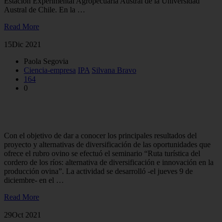
Estación Experimental Agropecuaria Austral de la Universidad
Austral de Chile. En la …
Read More
15
Dic 2021
Paola Segovia
Ciencia-empresa
IPA
Silvana Bravo
164
0
Realizaron seminario sobre Ruta Turística del Cordero de Los
Ríos
Con el objetivo de dar a conocer los principales resultados del
proyecto y alternativas de diversificación de las oportunidades que
ofrece el rubro ovino se efectuó el seminario “Ruta turística del
cordero de los ríos: alternativa de diversificación e innovación en la
producción ovina”. La actividad se desarrolló -el jueves 9 de
diciembre- en el …
Read More
29
Oct 2021