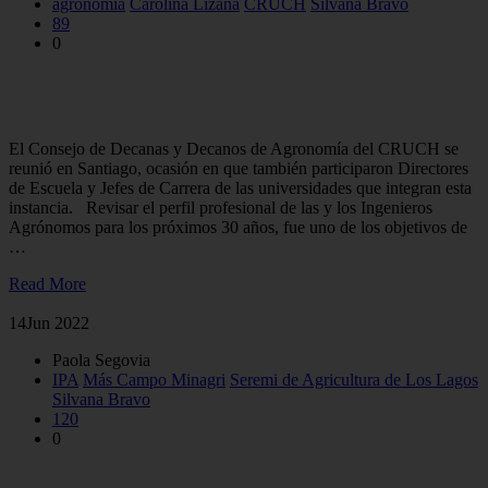
agronomía
Carolina Lizana
CRUCH
Silvana Bravo
89
0
Analizaron perfil profesional de las y los Ingenieros Agrónomos
para los próximos 30 años
El Consejo de Decanas y Decanos de Agronomía del CRUCH se
reunió en Santiago, ocasión en que también participaron Directores
de Escuela y Jefes de Carrera de las universidades que integran esta
instancia. Revisar el perfil profesional de las y los Ingenieros
Agrónomos para los próximos 30 años, fue uno de los objetivos de
…
Read More
14
Jun 2022
Paola Segovia
IPA
Más Campo Minagri
Seremi de Agricultura de Los Lagos
Silvana Bravo
120
0
Exposición profundizó en estrategias para la suplementación