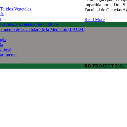
impartida por la Dra. S
 Tejidos Vegetales
Facultad de Ciencias Ag
gía
a
Read More
 y Biología Molecular de Cultivos
uramiento de la Calidad de la Medición (LACM)
ogía
ía
Animal
strumental
RD PROJECT 2021, To