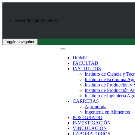
Recently added item(s)
Toggle navigation
HOME
FACULTAD
INSTITUTOS
Instituto de Ciencia y Tec
Instituto de Economía Agr
Instituto de Producción y
Instituto de Producción A
Instituto de Ingeniería Agr
CARRERAS
Agronomía
Ingeniería en Alimentos
POSTGRADO
INVESTIGACIÓN
VINCULACIÓN
LABORATORIOS