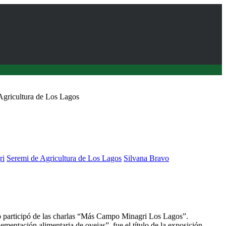
Agricultura de Los Lagos
ri
Seremi de Agricultura de Los Lagos
Silvana Bravo
 en estrategias para la suplementación alimentaria de ovejas
 participó de las charlas “Más Campo Minagri Los Lagos”.
lementación alimentaria de ovejas”, fue el título de la exposición