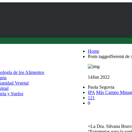
Home
Posts taggedSeremi de 
nología de los Alimentos
14
Jun 2022
aria
 Sanidad Vegetal
Paola Segovia
nimal
IPA
Más Campo Minag
aria y Suelos
121
0
Exposición profundizó
+La Dra. Silvana Bravo
“Estrategias para la sup