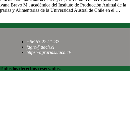
ilvana Bravo M., académica del Instituto de Producción Animal de la
rarias y Alimentarias de la Universidad Austral de Chile en el …
+56 63 222 1237
fagro@uach.cl
https://agrarias.uach.cl/
dos los derechos reservados.