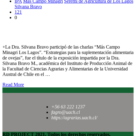
IPA
Más Campo Minagri
Seremi de Agricultura de Los Lagos
Silvana Bravo
121
0
Exposición profundizó en estrategias para la suplementación
alimentaria de ovejas
+La Dra. Silvana Bravo participó de las charlas “Más Campo
Minagri Los Lagos”. “Estrategias para la suplementación alimentaria
de ovejas”, fue el título de la exposición impartida por la Dra.
Silvana Bravo M., académica del Instituto de Producción Animal de
la Facultad de Ciencias Agrarias y Alimentarias de la Universidad
Austral de Chile en el …
Read More
+56 63 222 1237
fagro@uach.cl
https://agrarias.uach.cl/
RD PROJECT 2021, Todos los derechos reservados.