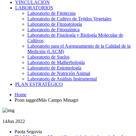
VINCULACIÓN
LABORATORIOS
Laboratorio de Fitotecnia
Laboratorio de Cultivo de Tejidos Vegetales
Laboratorio de Fitopatología
Laboratorio de Fitoquímica
Laboratorio de Fisiología y Biología Molecular de
Cultivos
Laboratorio para el Aseguramiento de la Calidad de la
Medición (LACM)
Laboratorio de Suelos
Laboratorio de Malherbología
Laboratorio de Entomología
Laboratorio de Nutrición Animal
Laboratorio de Análisis Instrumental
PLAN ESTRATÉGICO
Home
Posts taggedMás Campo Minagri
14
Jun 2022
Paola Segovia