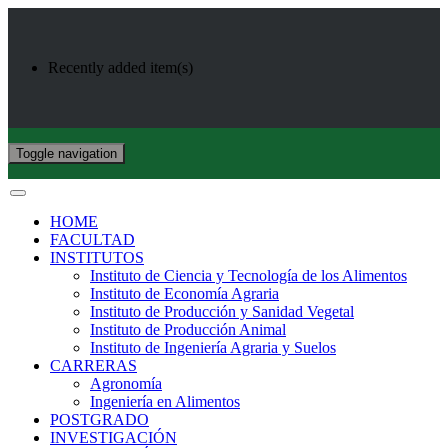
Recently added item(s)
Toggle navigation
HOME
FACULTAD
INSTITUTOS
Instituto de Ciencia y Tecnología de los Alimentos
Instituto de Economía Agraria
Instituto de Producción y Sanidad Vegetal
Instituto de Producción Animal
Instituto de Ingeniería Agraria y Suelos
CARRERAS
Agronomía
Ingeniería en Alimentos
POSTGRADO
INVESTIGACIÓN