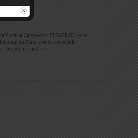
ii
ltura Familiar Campesina, FEDAFRUC, invitó
Austral de Chile a dictar una charla
a: Drosophilidae), es …