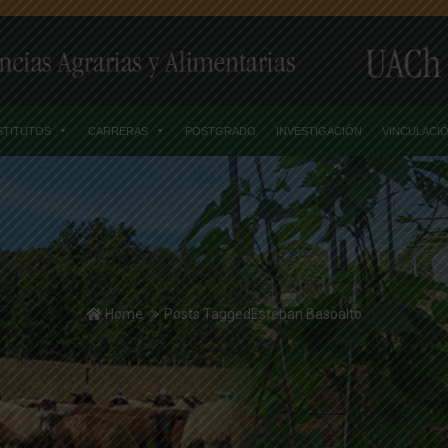
STITUTOS
CARRERAS
POSTGRADO
INVESTIGACIÓN
VINCULACI
Home
Posts TaggedEsteban Basoalto