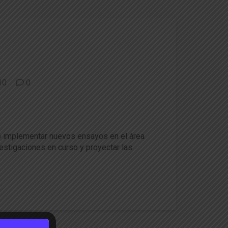
10
0
as de frutales entre EEUU y
ivo implementar nuevos ensayos en el área
vestigaciones en curso y proyectar las