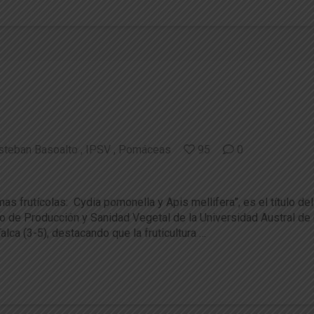
steban Basoalto
IPSV
Pomáceas
95
0
os contrastantes en agroecosistemas frutíco
 frutícolas: Cydia pomonella y Apis mellifera”, es el título del 
 de Producción y Sanidad Vegetal de la Universidad Austral de Ch
ca (3-5), destacando que la fruticultura …