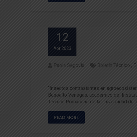
12
Abr 2023
Paola Segovia
Boletín Técnico
E
Destacan artículo de Insect
“Insectos contrastantes en agroecosistemas
Basoalto Venegas, académico del Instituto
Técnico Pomáceas de la Universidad de Tal
READ MORE