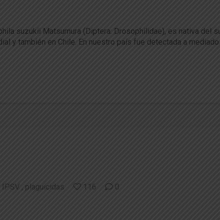
Mosca de las Alas Manchadas
la suzukii Matsumura (Diptera: Drosophilidae), es nativa del su
undial y también en Chile. En nuestro país fue detectada a mediad
IPSV
plaguicidas
116
0
a Comité Técnico de Plaguicidas