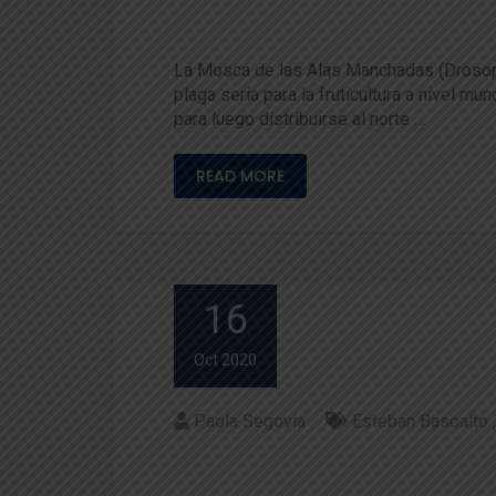
Medidas de control para la 
La Mosca de las Alas Manchadas (Drosophi
plaga seria para la fruticultura a nivel m
para luego distribuirse al norte …
READ MORE
16
Oct 2020
Paola Segovia
Esteban Basoalto
Académico de la UACh integr