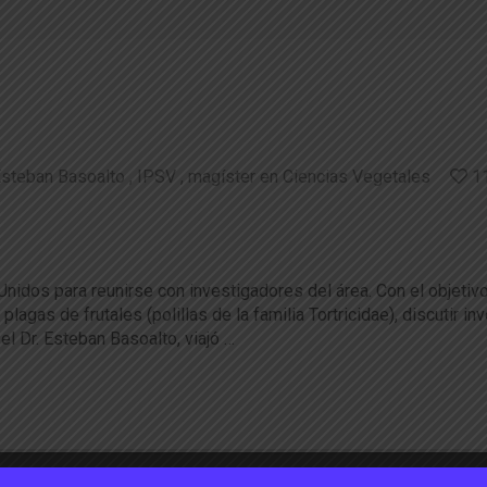
steban Basoalto
IPSV
magíster en Ciencias Vegetales
1
en uso de semioquímicos para el manejo plag
 Unidos para reunirse con investigadores del área. Con el objet
agas de frutales (polillas de la familia Tortricidae), discutir in
l Dr. Esteban Basoalto, viajó …