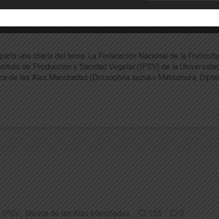
Esteban Basoalto
IPSV
96
0
acitaron en prevención de Drosophila suzuk
partir una charla del tema. La Federación Nacional de la Fruticu
stituto de Producción y Sanidad Vegetal (IPSV) de la Universidad 
ca de las Alas Manchadas (Drosophila suzukii Matsumura, Dipter
IPSV
Mosca de las Alas Manchadas
155
0