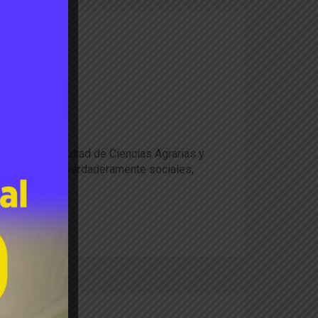
ativo
al y de la Facultad de Ciencias Agrarias y
% de ellas son verdaderamente sociales,