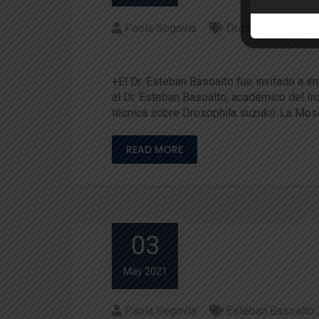
Paola Segovia
Drosophila suzukii
Pequeños Productores se cap
+El Dr. Esteban Basoalto fue invitado a im
al Dr. Esteban Basoalto, académico del In
técnica sobre Drosophila suzukii. La Mos
READ MORE
03
May 2021
Paola Segovia
Esteban Basoalto