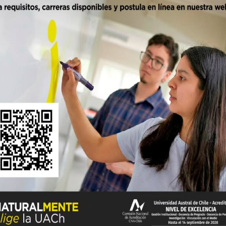
IPSV
Journal of Applied Entomology
96
0
no de los más citados en revista del área
utores. El artículo “Development of multi-component non-sex ph
)”, publicado en 2021 en el Journal of Applied Entomology, se e
el Dr. Esteban Basoalto, académico …