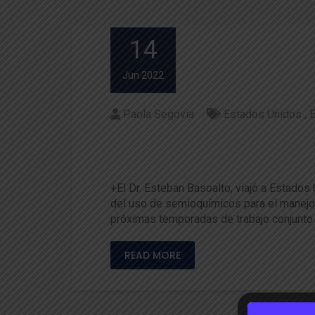
14
Jun 2022
Paola Segovia
Estados Unidos
E
Potencian trabajo conjunto 
Chile
+El Dr. Esteban Basoalto, viajó a Estados
del uso de semioquímicos para el manejo pl
próximas temporadas de trabajo conjunto e
READ MORE