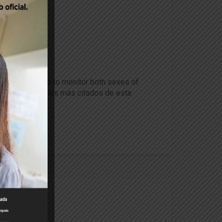
eromone blends to monitor both sexes of
ncuentra entre los más citados de esta