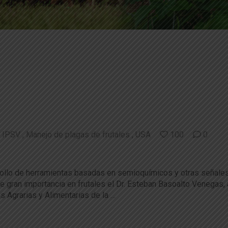
IPSV
Manejo de plagas de frutales
USA
100
0
 pone foco en estrategias sostenibles
arrollo de herramientas basadas en semioquímicos y otras señal
e gran importancia en frutales el Dr. Esteban Basoalto Venegas,
s Agrarias y Alimentarias de la …