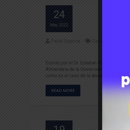
24
May 2022
Paola Segovia
Día Mundial de la 
Día Mundial de la Abeja y la
Escrito por el Dr. Esteban Basoalto V., e
Alimentaria de la Universidad Austral de 
como es el caso de la abeja …
READ MORE
19