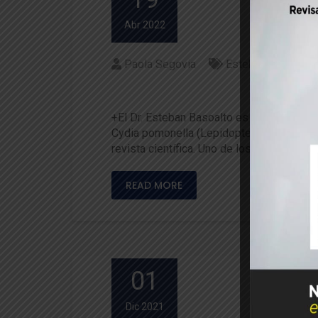
Abr 2022
Paola Segovia
Esteban Basoalto
Artículo de entomología es u
+El Dr. Esteban Basoalto es uno de los a
Cydia pomonella (Lepidoptera: Tortricidae
revista científica. Uno de los autores es 
READ MORE
01
Dic 2021