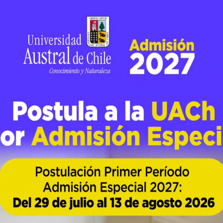
Abejas
Esteban Basoalto
IPSV
95
0
 importancia de preservar nuestro abejorro n
ntomólogo, académico del Instituto de Producción y Sanidad Veget
Chile. Las abejas son un grupo amplio y muy diverso. Sólo el 10