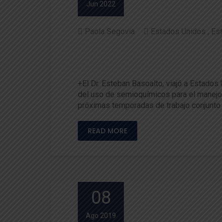
Jun 2022
Paola Segovia
Estados Unidos
Es
Potencian trabajo conjunto 
Chile
+El Dr. Esteban Basoalto, viajó a Estados
del uso de semioquímicos para el manejo pl
próximas temporadas de trabajo conjunto e
READ MORE
08
Ago 2019