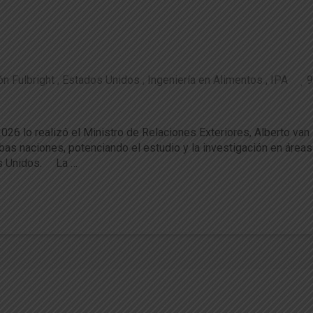
n Fulbright
Estados Unidos
Ingeniería en Alimentos
IPA
9
ió la presidencia de la Comisión Fulbright Ch
26 lo realizó el Ministro de Relaciones Exteriores, Alberto van
 naciones, potenciando el estudio y la investigación en áreas d
dos Unidos. La …