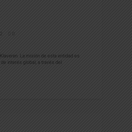
2
0
ile
 Klaveren. La misión de esta entidad es
e interés global, a través del