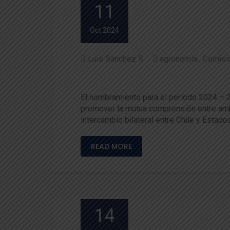
11
Oct 2024
Luis Sánchez S
agronomía
Comisió
Dra. Carolina Contreras asum
El nombramiento para el período 2024 – 20
promover la mutua comprensión entre ambas
intercambio bilateral entre Chile y Esta
READ MORE
14