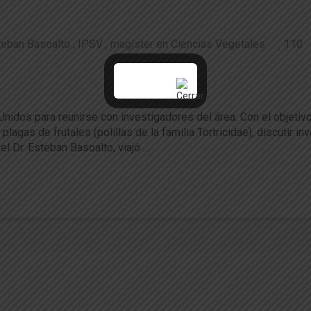
teban Basoalto
IPSV
magíster en Ciencias Vegetales
110
en uso de semioquímicos para el manejo plag
 Unidos para reunirse con investigadores del área. Con el objet
agas de frutales (polillas de la familia Tortricidae), discutir in
l Dr. Esteban Basoalto, viajó …