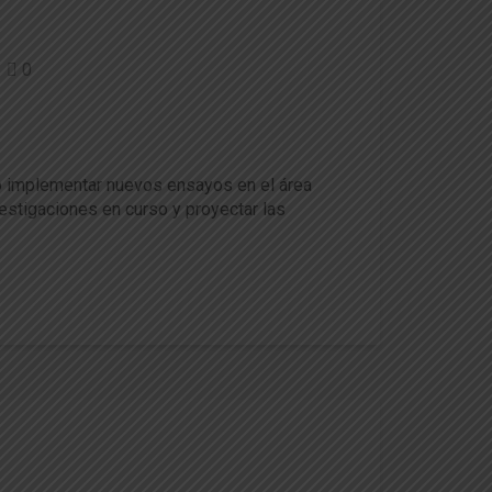
0
as de frutales entre EEUU y
ivo implementar nuevos ensayos en el área
vestigaciones en curso y proyectar las