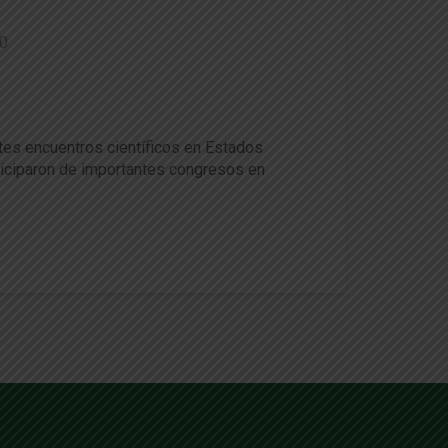
0
nales en Estados Unidos y Al
ntes encuentros científicos en Estados
rticiparon de importantes congresos en