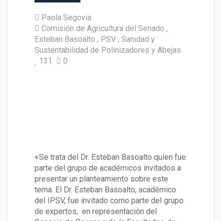
Paola Segovia
Comisión de Agricultura del Senado
Esteban Basoalto
PSV
Sanidad y
Sustentabilidad de Polinizadores y Abejas
131
0
Académico de la UACh expuso
ante la Comisión de Agricultur
a del Senado sobre Sanidad y
Sustentabilidad de Polinizado
res y Abejas
+Se trata del Dr. Esteban Basoalto quien fue
parte del grupo de académicos invitados a
presentar un planteamiento sobre este
tema. El Dr. Esteban Basoalto, académico
del IPSV, fue invitado como parte del grupo
de expertos, en representación del