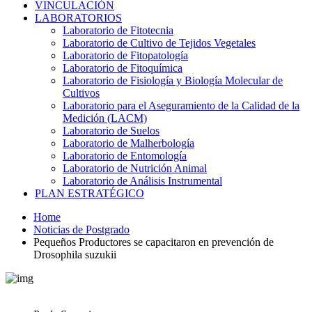
VINCULACIÓN
LABORATORIOS
Laboratorio de Fitotecnia
Laboratorio de Cultivo de Tejidos Vegetales
Laboratorio de Fitopatología
Laboratorio de Fitoquímica
Laboratorio de Fisiología y Biología Molecular de
Cultivos
Laboratorio para el Aseguramiento de la Calidad de la
Medición (LACM)
Laboratorio de Suelos
Laboratorio de Malherbología
Laboratorio de Entomología
Laboratorio de Nutrición Animal
Laboratorio de Análisis Instrumental
PLAN ESTRATÉGICO
Home
Noticias de Postgrado
Pequeños Productores se capacitaron en prevención de
Drosophila suzukii