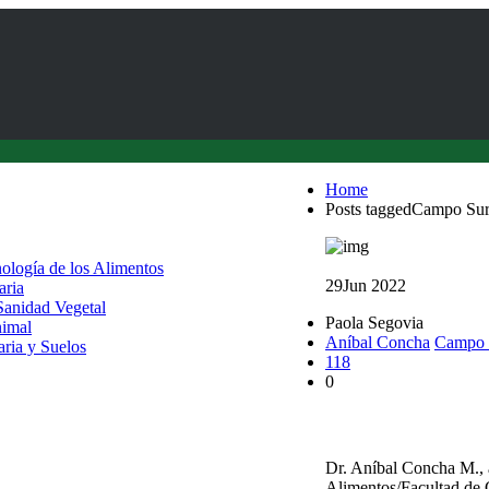
Home
Posts taggedCampo Su
nología de los Alimentos
29
Jun 2022
aria
 Sanidad Vegetal
Paola Segovia
nimal
Aníbal Concha
Campo 
aria y Suelos
118
0
Productos lácteos: co
Dr. Aníbal Concha M., 
Alimentos/Facultad de C