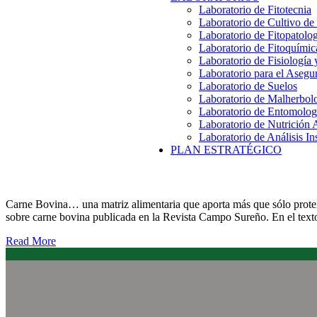
Laboratorio de Fitotecnia
Laboratorio de Cultivo de
Laboratorio de Fitopatolo
Laboratorio de Fitoquímic
Laboratorio de Fisiología
Laboratorio para el Aseg
Laboratorio de Suelos
Laboratorio de Malherbol
Laboratorio de Entomolog
Laboratorio de Nutrición 
Laboratorio de Análisis In
PLAN ESTRATÉGICO
Artículo de opinión sobre los aportes de la Carne Bovina
Carne Bovina… una matriz alimentaria que aporta más que sólo proteí
sobre carne bovina publicada en la Revista Campo Sureño. En el texto 
Read More