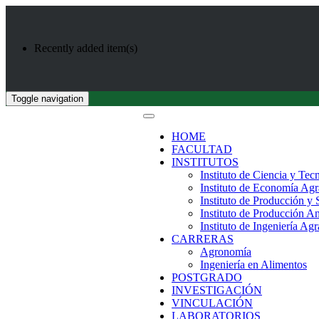
Recently added item(s)
Toggle navigation
HOME
FACULTAD
INSTITUTOS
Instituto de Ciencia y Tec
Instituto de Economía Agr
Instituto de Producción y
Instituto de Producción A
Instituto de Ingeniería Agr
CARRERAS
Agronomía
Ingeniería en Alimentos
POSTGRADO
INVESTIGACIÓN
VINCULACIÓN
LABORATORIOS