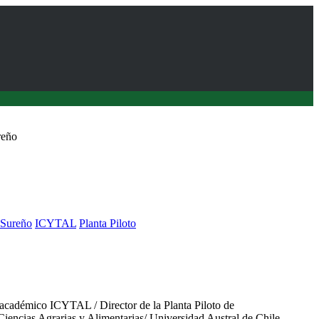
reño
Sureño
ICYTAL
Planta Piloto
nsumo, aporte en la dieta y formación de capital humano
académico ICYTAL / Director de la Planta Piloto de
iencias Agrarias y Alimentarias/ Universidad Austral de Chile.