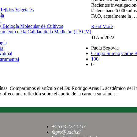
Recientes investigacio
 Tejidos Vegetales
lácteos hace 6.000 años
gía
FAO, actualmente la …
a
 y Biología Molecular de Cultivos
Read More
uramiento de la Calidad de la Medición (LACM)
11
Abr 2022
ogía
Paola Segovia
ía
Campo Sureño
Carne 
Animal
190
strumental
0
nas Compartimos el artículo del Dr. Rodrigo Arias I., académico del In
ofrece una reflexión sobre el aporte de la carne a su salud …
+56 63 222 1237
fagro@uach.cl