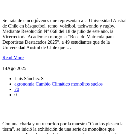
Estudiantes de Agronomía recibieron beca de matrícula para
deportistas destacados UACh
Se trata de cinco jóvenes que representan a la Universidad Austral
de Chile en básquetbol, remo, voleibol, taekwondo y rugby.
Mediante Resolución N° 068 del 18 de julio de este año, la
Vicerrectoría Académica otorgó la “Beca de Matrícula para
Deportistas Destacados 2025”, a 49 estudiantes que de la
Universidad Austral de Chile que …
Read More
14
Ago 2025
Luis Sánchez S
agronomía
Cambio Climático
monolitos
suelos
70
0
Muestra científica invita a descubrir el universo que se esconde
en el suelo
Con una charla y un recorrido por la muestra “Con los pies en la
tierra”, se inició la exhibición de una serie de monolitos que