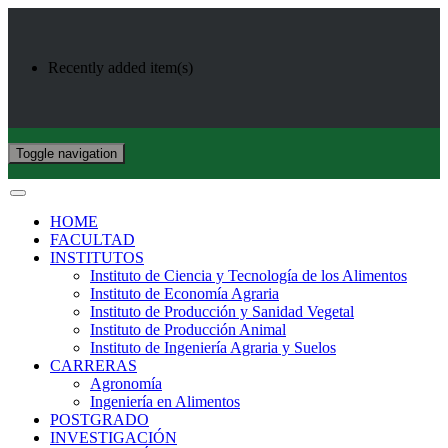
Recently added item(s)
Toggle navigation
HOME
FACULTAD
INSTITUTOS
Instituto de Ciencia y Tecnología de los Alimentos
Instituto de Economía Agraria
Instituto de Producción y Sanidad Vegetal
Instituto de Producción Animal
Instituto de Ingeniería Agraria y Suelos
CARRERAS
Agronomía
Ingeniería en Alimentos
POSTGRADO
INVESTIGACIÓN