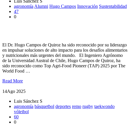
Luis Sánchez S
agronomía
Alumni
Hugo Campos
Innovación
Sustentabilidad
47
0
Alumni UACh de Agronomía es destacado como Top Agri-
Food Pioneer (TAP) 2025
El Dr. Hugo Campos de Quiroz ha sido reconocido por su liderazgo
en impulsar soluciones de alto impacto para los desafíos alimentarios
y nutricionales más urgentes del mundo. El Ingeniero Agrónomo
de la Universidad Austral de Chile, Hugo Campos de Quiroz, ha
sido reconocido como Top Agri-Food Pioneer (TAP) 2025 por The
World Food …
Read More
14
Ago 2025
Luis Sánchez S
agronomía
básquetbol
deportes
remo
rugby
taekwondo
vóleibol
60
0