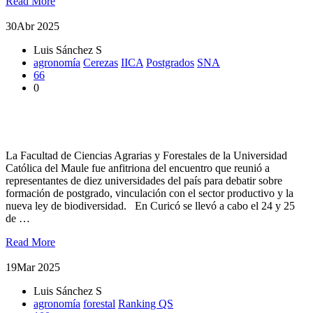
Read More
30
Abr 2025
Luis Sánchez S
agronomía
Cerezas
IICA
Postgrados
SNA
66
0
Consejo de Decanos de Agronomía del CRUCH busca
potenciar sus postgrados
La Facultad de Ciencias Agrarias y Forestales de la Universidad
Católica del Maule fue anfitriona del encuentro que reunió a
representantes de diez universidades del país para debatir sobre
formación de postgrado, vinculación con el sector productivo y la
nueva ley de biodiversidad. En Curicó se llevó a cabo el 24 y 25
de …
Read More
19
Mar 2025
Luis Sánchez S
agronomía
forestal
Ranking QS