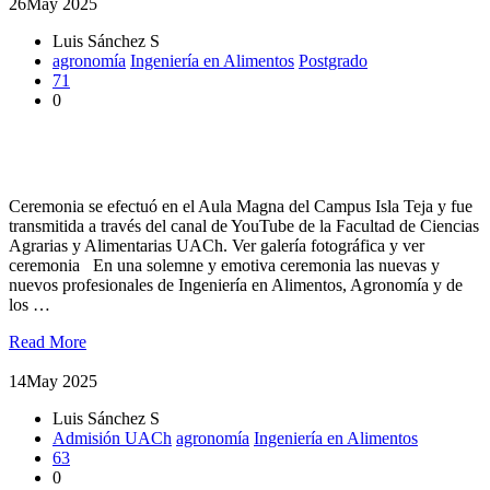
26
May 2025
Luis Sánchez S
agronomía
Ingeniería en Alimentos
Postgrado
71
0
Nuevos profesionales del área agroalimentaria recibieron sus
títulos y grados académicos
Ceremonia se efectuó en el Aula Magna del Campus Isla Teja y fue
transmitida a través del canal de YouTube de la Facultad de Ciencias
Agrarias y Alimentarias UACh. Ver galería fotográfica y ver
ceremonia En una solemne y emotiva ceremonia las nuevas y
nuevos profesionales de Ingeniería en Alimentos, Agronomía y de
los …
Read More
14
May 2025
Luis Sánchez S
Admisión UACh
agronomía
Ingeniería en Alimentos
63
0