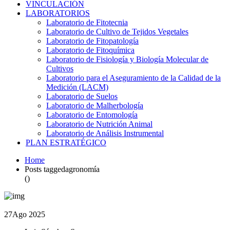
VINCULACIÓN
LABORATORIOS
Laboratorio de Fitotecnia
Laboratorio de Cultivo de Tejidos Vegetales
Laboratorio de Fitopatología
Laboratorio de Fitoquímica
Laboratorio de Fisiología y Biología Molecular de
Cultivos
Laboratorio para el Aseguramiento de la Calidad de la
Medición (LACM)
Laboratorio de Suelos
Laboratorio de Malherbología
Laboratorio de Entomología
Laboratorio de Nutrición Animal
Laboratorio de Análisis Instrumental
PLAN ESTRATÉGICO
Home
Posts taggedagronomía
()
27
Ago 2025