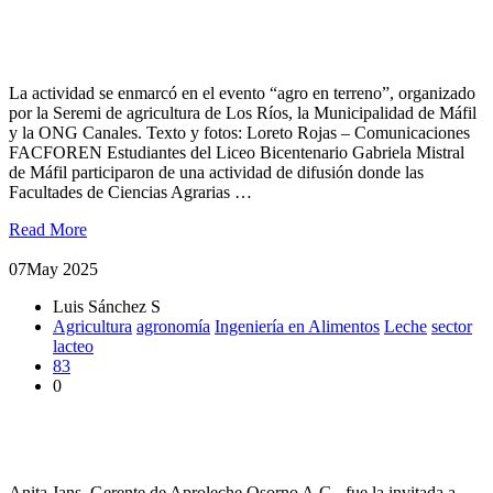
Facultades Silvoagropecuarias de la UACh difunden oferta
académica en Máfil
La actividad se enmarcó en el evento “agro en terreno”, organizado
por la Seremi de agricultura de Los Ríos, la Municipalidad de Máfil
y la ONG Canales. Texto y fotos: Loreto Rojas – Comunicaciones
FACFOREN Estudiantes del Liceo Bicentenario Gabriela Mistral
de Máfil participaron de una actividad de difusión donde las
Facultades de Ciencias Agrarias …
Read More
07
May 2025
Luis Sánchez S
Agricultura
agronomía
Ingeniería en Alimentos
Leche
sector
lacteo
83
0
Con charla sobre los desafíos del sector agroalimentario la
Facultad inauguró su año académico
Anita Jans, Gerente de Aproleche Osorno A.G., fue la invitada a