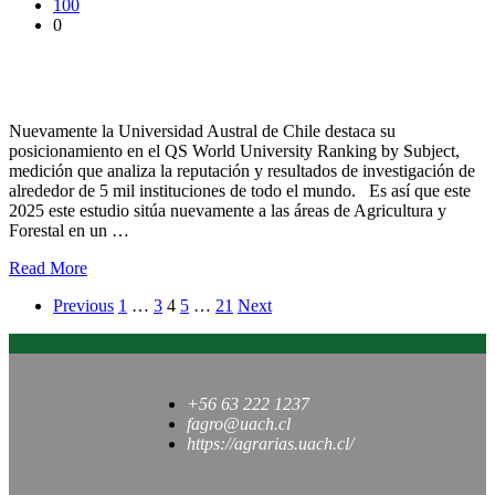
100
0
Agricultura y Forestal mantienen tercer lugar nacional en
Ranking QS World University by Subject 2025
Nuevamente la Universidad Austral de Chile destaca su
posicionamiento en el QS World University Ranking by Subject,
medición que analiza la reputación y resultados de investigación de
alrededor de 5 mil instituciones de todo el mundo. Es así que este
2025 este estudio sitúa nuevamente a las áreas de Agricultura y
Forestal en un …
Read More
Previous
1
…
3
4
5
…
21
Next
+56 63 222 1237
fagro@uach.cl
https://agrarias.uach.cl/