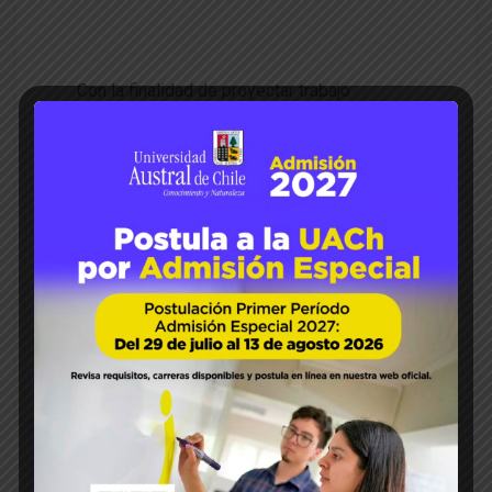
s fortalece vínculos con U. de
Virginia Tech
Con la finalidad de proyectar trabajo
conjunto en investigación e intercambio
académico y estudiantil, se efectuó una
reunión entre representantes de la
Universidad de Virginia Tech (EEUUA) y la
Facultad de Ciencias Agrarias y
Alimentarias (FCAA) de la Universidad
Austral de Chile. Se trata del Decano del
Colegio de Medicina Veterinaria de la
universidad estadounidense, …
READ MORE