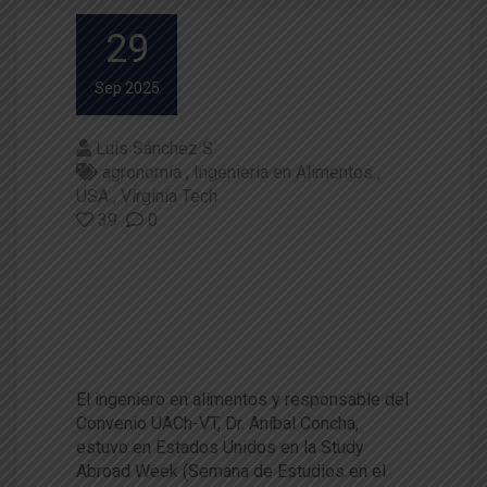
29
Sep 2025
Luis Sánchez S
agronomía
Ingeniería en Alimentos
USA
Virginia Tech
39
0
UACh se posiciona como desti
no de intercambio estudiantil
en Virginia Tech (Estados Uni
dos)
El ingeniero en alimentos y responsable del
Convenio UACh-VT, Dr. Aníbal Concha,
estuvo en Estados Unidos en la Study
Abroad Week (Semana de Estudios en el