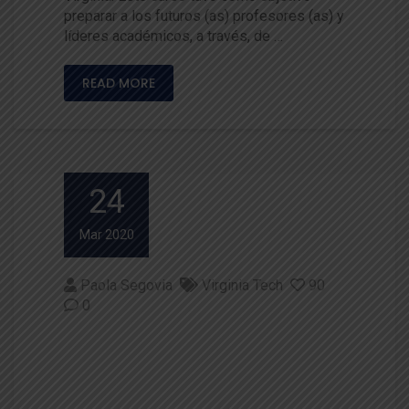
preparar a los futuros (as) profesores (as) y
líderes académicos, a través, de …
READ MORE
24
Mar 2020
Paola Segovia
Virginia Tech
90
0
Facultad de Ciencias Agrarias
y Alimentarias estrecha lazos
de colaboración con U. de Virg