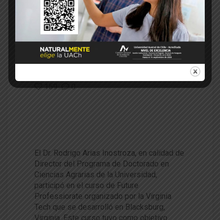
21
Jul 2022
Paola Segovia
Doctorado en Ciencias Agrarias
Rodrigo Arias
Virginia Tech
159
0
Dr. Rodrigo Arias participó en
curso para formación de lídere
s académicos en Virginia Tech
El Dr. Rodrigo Arias Inostroza, en calidad de
Director del Programa de Doctorado en
Ciencias Agrarias de la Universidad,
participó en el curso de Future
Professiorate organizado por la Virginia
Tech que se desarrolló en Blacksburg,
Virginia. Este curso tuvo como objetivo