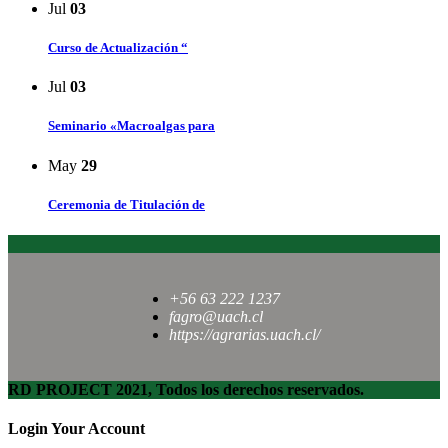
Jul
03
Curso de Actualización “
Jul
03
Seminario «Macroalgas para
May
29
Ceremonia de Titulación de
+56 63 222 1237
fagro@uach.cl
https://agrarias.uach.cl/
RD PROJECT 2021, Todos los derechos reservados.
Login Your Account