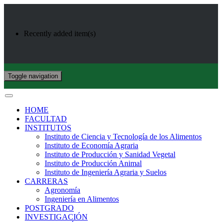
Recently added item(s)
Toggle navigation
HOME
FACULTAD
INSTITUTOS
Instituto de Ciencia y Tecnología de los Alimentos
Instituto de Economía Agraria
Instituto de Producción y Sanidad Vegetal
Instituto de Producción Animal
Instituto de Ingeniería Agraria y Suelos
CARRERAS
Agronomía
Ingeniería en Alimentos
POSTGRADO
INVESTIGACIÓN