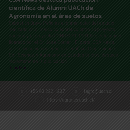
científica de Alumni UACh de
Agronomía en el área de suelos
Sebastián Bravo Peña es el primer autor del estudio
realizado en el marco colaborativo entre su proyecto
doctoral y el proyecto FONDECYT 1191057, este último
liderado por el Dr. José Dörner. El portal CSA News,
que reúne a las sociedades científicas Crop Science,
Soil Science, y Agronomy en Estados Unidos, destacó
recientemente la publicación …
Read More
+56 63 222 1237
fagro@uach.cl
https://agrarias.uach.cl/
RD PROJECT 2021, Todos los derechos reservados.