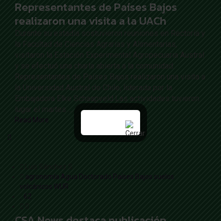
Representantes de Países Bajos
realizaron una visita a la UACh
Durante su estadía sostuvieron reuniones en Rectoría y
la Facultad de Ciencias Agrarias y Alimentarias,
visitaron la Estación Experimental Agropecuaria Austral
y se efectuó una charla abierta a la comunidad.
Representantes de Países Bajos realizaron una visita a
la Universidad Austral de Chile, liderada por la
Embajadora Elke Schaapveld.Las actividades tuvieron
lugar el martes …
Read More
09
Sep 2025
Luis Sánchez S
agronomía
Agua
Doctorado
Países Bajos
suelos
volcánicos
WUR
62
0
CSA News destaca publicación