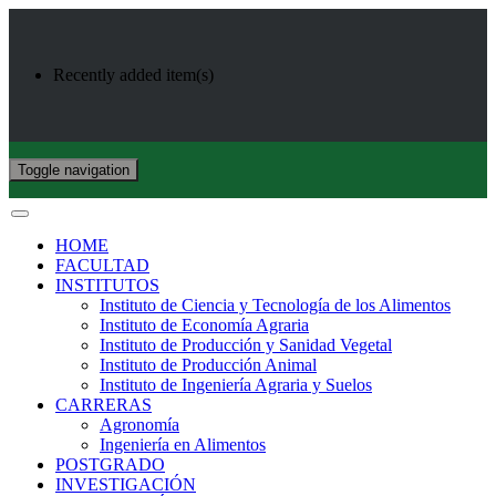
Recently added item(s)
Toggle navigation
HOME
FACULTAD
INSTITUTOS
Instituto de Ciencia y Tecnología de los Alimentos
Instituto de Economía Agraria
Instituto de Producción y Sanidad Vegetal
Instituto de Producción Animal
Instituto de Ingeniería Agraria y Suelos
CARRERAS
Agronomía
Ingeniería en Alimentos
POSTGRADO
INVESTIGACIÓN