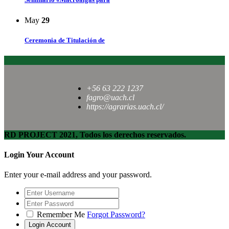
May
29
Ceremonia de Titulación de
+56 63 222 1237
fagro@uach.cl
https://agrarias.uach.cl/
RD PROJECT 2021, Todos los derechos reservados.
Login Your Account
Enter your e-mail address and your password.
Remember Me
Forgot Password?