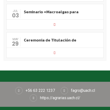
Seminario «Macroalgas para
JUL
03
Ceremonia de Titulación de
MAY
29
+56 63 222 1237
fagro@uach.cl
https://agrarias.uach.cl/