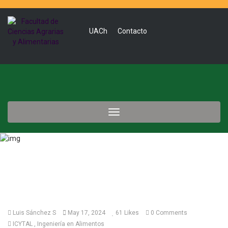
UACh
Contacto
Toggle
navigation
Luis Sánchez S
May 17, 2024
61
Likes
0 Comments
ICYTAL
Ingeniería en Alimentos