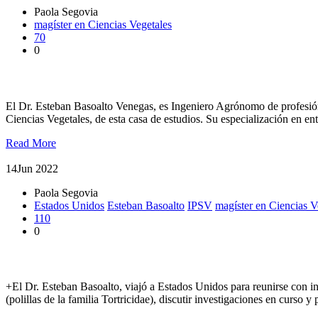
Paola Segovia
magíster en Ciencias Vegetales
70
0
Magíster en Ciencias Vegetales un programa integral
El Dr. Esteban Basoalto Venegas, es Ingeniero Agrónomo de profesión,
Ciencias Vegetales, de esta casa de estudios. Su especialización en e
Read More
14
Jun 2022
Paola Segovia
Estados Unidos
Esteban Basoalto
IPSV
magíster en Ciencias V
110
0
Potencian trabajo conjunto en uso de semioquímicos para el man
+El Dr. Esteban Basoalto, viajó a Estados Unidos para reunirse con i
(polillas de la familia Tortricidae), discutir investigaciones en curso