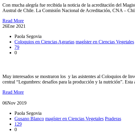
Con mucha alegría fue recibida la noticia de la acreditación del Mag
Austral de Chile. La Comisión Nacional de Acreditación, CNA – Chi
Read More
26
Ene 2021
Paola Segovia
Coloquios en Ciencias Agrarias
magíster en Ciencias Vegetales
79
0
Coloquios en investigación abordaron los desafíos para la produc
Muy interesados se mostraron los y las asistentes al Coloquios de In
central “Legumbres: desafíos para la producción y la nutrición”. Est
Read More
06
Nov 2019
Paola Segovia
Gusano Blanco
magíster en Ciencias Vegetales
Praderas
129
0