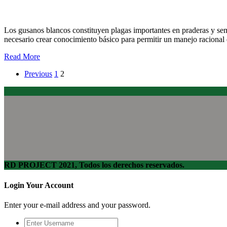
Alternativas de control sustentable para el temido gusano blanco
Los gusanos blancos constituyen plagas importantes en praderas y seme
necesario crear conocimiento básico para permitir un manejo racional
Read More
Previous
1
2
RD PROJECT 2021, Todos los derechos reservados.
Login Your Account
Enter your e-mail address and your password.