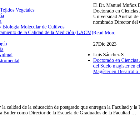
El Dr. Manuel Muñoz Da
 Tejidos Vegetales
Doctorado en Ciencias A
gía
Universidad Austral de
a
nombrado Director del 
 y Biología Molecular de Cultivos
uramiento de la Calidad de la Medición (LACM)
Read More
ogía
27
Dic 2023
ía
Luis Sánchez S
Animal
Doctorado en Ciencias 
strumental
del Suelo
magister en c
Magíster en Desarrollo
s de la Facultad de Ciencias Agrarias y Alimentarias
y la calidad de la educación de postgrado que entregan la Facultad y l
a Butler como Director de la Escuela de Graduados de la Facultad …