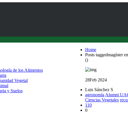
Home
Posts taggedmagíster en
()
nología de los Alimentos
aria
28
Feb 2024
 Sanidad Vegetal
nimal
Luis Sánchez S
aria y Suelos
agronomía
Alumni UA
Ciencias Vegetales
recu
110
0
Alumni UACh asumió 