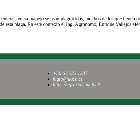
 de las praderas
nteras, en su manejo se usan plaguicidas, muchos de los que tienen un e
 de esta plaga. En este contexto el Ing. Agrónomo, Enrique Vallejos ef
+56 63 222 1237
fagro@uach.cl
https://agrarias.uach.cl/