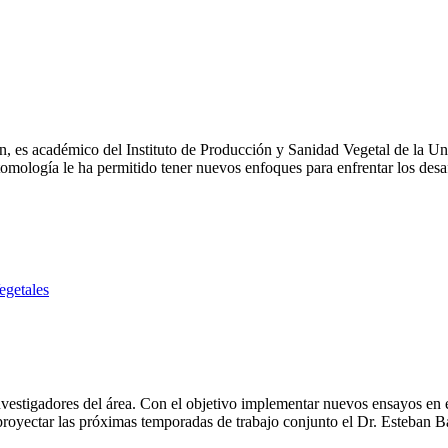
 es académico del Instituto de Producción y Sanidad Vegetal de la Uni
ntomología le ha permitido tener nuevos enfoques para enfrentar los des
egetales
ejo plagas de frutales entre EEUU y Chile
nvestigadores del área. Con el objetivo implementar nuevos ensayos en e
 y proyectar las próximas temporadas de trabajo conjunto el Dr. Esteban 