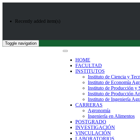
Recently added item(s)
Toggle navigation
HOME
FACULTAD
INSTITUTOS
Instituto de Ciencia y Tec
Instituto de Economía Agr
Instituto de Producción y
Instituto de Producción A
Instituto de Ingeniería Agr
CARRERAS
Agronomía
Ingeniería en Alimentos
POSTGRADO
INVESTIGACIÓN
VINCULACIÓN
LABORATORIOS