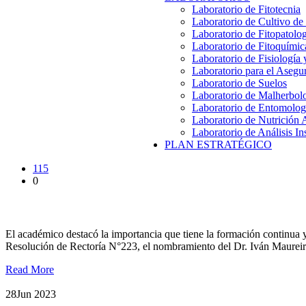
Laboratorio de Fitotecnia
Laboratorio de Cultivo de
Laboratorio de Fitopatolo
Laboratorio de Fitoquímic
Laboratorio de Fisiología
Laboratorio para el Aseg
Laboratorio de Suelos
Laboratorio de Malherbol
Laboratorio de Entomolog
Laboratorio de Nutrición 
Laboratorio de Análisis In
PLAN ESTRATÉGICO
115
0
Dr. Iván Maureira asumió la Dirección de la Escuela de Graduado
El académico destacó la importancia que tiene la formación continua 
Resolución de Rectoría N°223, el nombramiento del Dr. Iván Maureir
Read More
28
Jun 2023