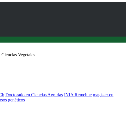
 Ciencias Vegetales
Ch
Doctorado en Ciencias Agrarias
INIA Remehue
magíster en
rsos genéticos
la Dirección de INIA Remehue