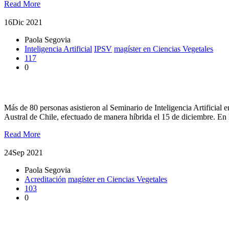
Read More
16
Dic 2021
Paola Segovia
Inteligencia Artificial
IPSV
magíster en Ciencias Vegetales
117
0
Discutieron aspectos de inteligencia artificial en la agricultura
Más de 80 personas asistieron al Seminario de Inteligencia Artificial
Austral de Chile, efectuado de manera híbrida el 15 de diciembre. En 
Read More
24
Sep 2021
Paola Segovia
Acreditación
magíster en Ciencias Vegetales
103
0
Magister en Ciencias Vegetales de la UACh fue acreditado por 