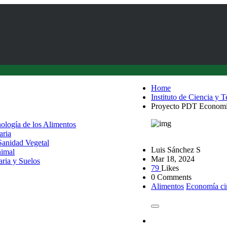
Home
Instituto de Ciencia y 
Proyecto PDT Economía 
nología de los Alimentos
aria
 Sanidad Vegetal
Luis Sánchez S
nimal
Mar 18, 2024
aria y Suelos
79
Likes
0 Comments
Alimentos
Economía ci