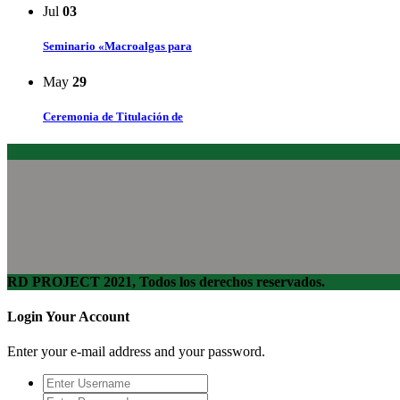
Jul
03
Seminario «Macroalgas para
May
29
Ceremonia de Titulación de
RD PROJECT 2021, Todos los derechos reservados.
Login Your Account
Enter your e-mail address and your password.