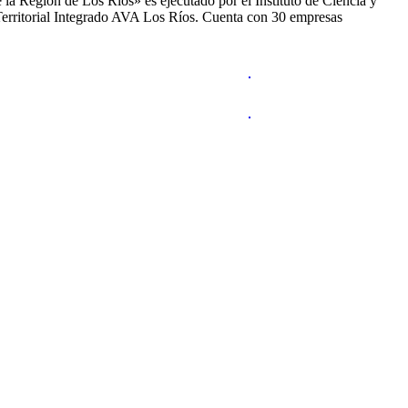
 Región de Los Ríos» es ejecutado por el Instituto de Ciencia y
erritorial Integrado AVA Los Ríos. Cuenta con 30 empresas