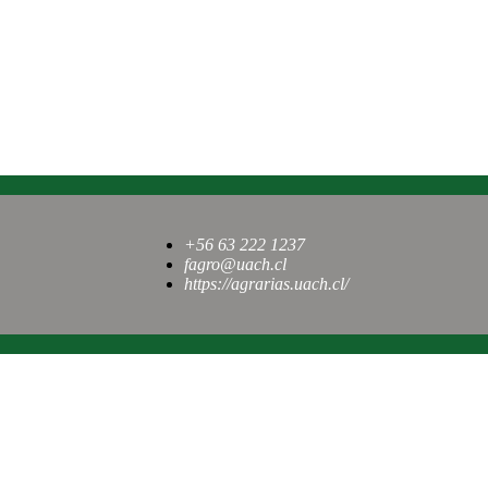
+56 63 222 1237
fagro@uach.cl
https://agrarias.uach.cl/