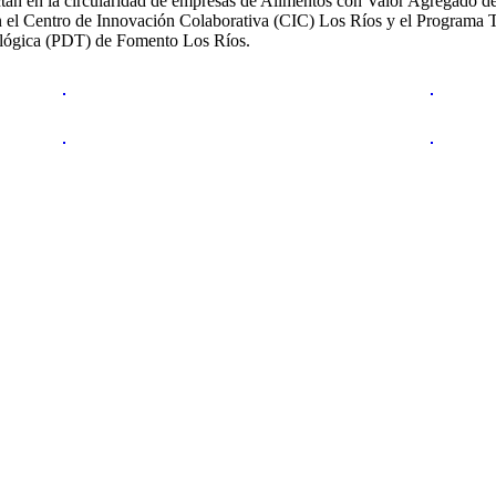
en la circularidad de empresas de Alimentos con Valor Agregado de la
el Centro de Innovación Colaborativa (CIC) Los Ríos y el Programa T
nológica (PDT) de Fomento Los Ríos.