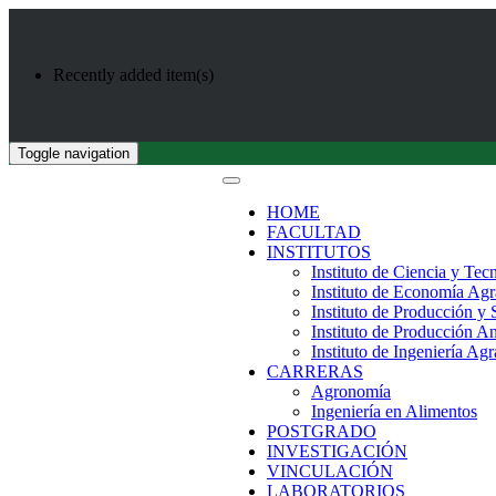
Recently added item(s)
Toggle navigation
HOME
FACULTAD
INSTITUTOS
Instituto de Ciencia y Tec
Instituto de Economía Agr
Instituto de Producción y
Instituto de Producción A
Instituto de Ingeniería Agr
CARRERAS
Agronomía
Ingeniería en Alimentos
POSTGRADO
INVESTIGACIÓN
VINCULACIÓN
LABORATORIOS