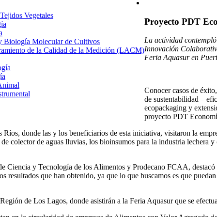
 Tejidos Vegetales
Proyecto PDT Econ
gía
a
La actividad contempló
 y Biología Molecular de Cultivos
Innovación Colaborativ
uramiento de la Calidad de la Medición (LACM)
Feria Aquasur en Puert
ogía
ía
Animal
Conocer casos de éxito,
strumental
de sustentabilidad – efi
ecopackaging y extensión
proyecto PDT Economía
s Ríos, donde las y los beneficiarios de esta iniciativa, visitaron la 
 colector de aguas lluvias, los bioinsumos para la industria lechera y
de Ciencia y Tecnología de los Alimentos y Prodecano FCAA, destacó “la 
os resultados que han obtenido, ya que lo que buscamos es que puedan v
a Región de Los Lagos, donde asistirán a la Feria Aquasur que se efectu