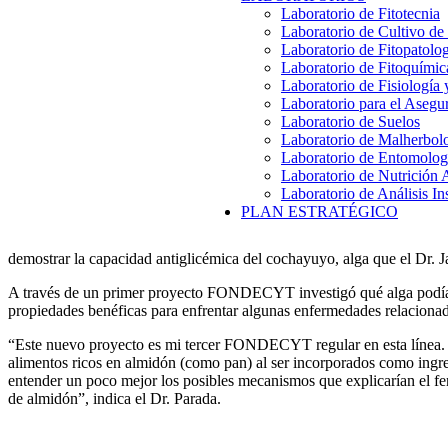
Laboratorio de Fitotecnia
Laboratorio de Cultivo de
Laboratorio de Fitopatolo
Laboratorio de Fitoquímic
Laboratorio de Fisiología
Laboratorio para el Aseg
Laboratorio de Suelos
Laboratorio de Malherbol
Laboratorio de Entomolog
Laboratorio de Nutrición 
Laboratorio de Análisis In
PLAN ESTRATÉGICO
demostrar la capacidad antiglicémica del cochayuyo, alga que el Dr. J
A través de un primer proyecto FONDECYT investigó qué alga podía se
propiedades benéficas para enfrentar algunas enfermedades relacionad
“Este nuevo proyecto es mi tercer FONDECYT regular en esta línea.
alimentos ricos en almidón (como pan) al ser incorporados como ingr
entender un poco mejor los posibles mecanismos que explicarían el fe
de almidón”, indica el Dr. Parada.