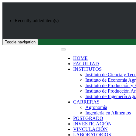
Recently added item(s)
Toggle navigation
HOME
FACULTAD
INSTITUTOS
Instituto de Ciencia y Tec
Instituto de Economía Agr
Instituto de Producción y
Instituto de Producción A
Instituto de Ingeniería Agr
CARRERAS
Agronomía
Ingeniería en Alimentos
POSTGRADO
INVESTIGACIÓN
VINCULACIÓN
LABORATORIOS