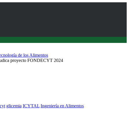
Tecnología de los Alimentos
adjudica proyecto FONDECYT 2024
cyt
glicemia
ICYTAL
Ingeniería en Alimentos