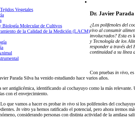
 Tejidos Vegetales
Dr. Javier Parad
gía
a
¿Los polifenoles del co
 y Biología Molecular de Cultivos
vivo al consumir alimen
uramiento de la Calidad de la Medición (LACM)
involucrados? Esta es l
y Tecnología de los Al
ogía
responder a través de
ía
continuidad a su línea 
Animal
strumental
Con pruebas
in vivo
, e
avier Parada Silva ha venido estudiando hace varios años.
r antiglicémica, identificando al cochayuyo como la más relevante. Un
as con el envejecimiento.
 Lo que vamos a hacer es probar
in vivo
si los polifenoles del cochayuy
edientes.
In vitro
ya hemos ratificado el potencial, pero ahora iremos más 
nómeno, considerando personas con distinta actividad de la amilasa sa