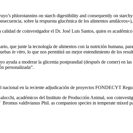
uyo’s phlorotannins on starch digestibility and consequently on starchy
consecuencia, sobre la respuesta glucémica de los alimentos amiláceos»
en calidad de coinvestigador el Dr. José Luis Santos, quien es académi
inario, que junte la tecnología de alimentos con la nutrición humana, par
pruebas
in vitro
, lo que nos permitirá un mejor entendimiento de los resu
yo ayuda a moderar la glicemia postprandial (después de comer) en las 
ión personalizada”.
vel nacional en la reciente adjudicación de proyectos FONDECYT Regula
alocchi, académicos del Instituto de Producción Animal, son coinvestigad
of Bromus valdivianus Phil. as companion species in temperate mixed pa