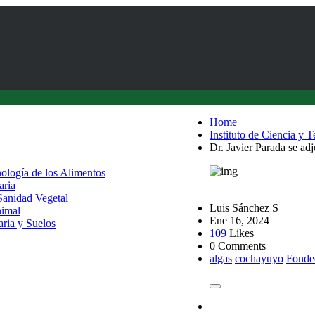
Home
Instituto de Ciencia y 
Dr. Javier Parada se 
nología de los Alimentos
aria
 Sanidad Vegetal
Luis Sánchez S
nimal
Ene 16, 2024
aria y Suelos
109
Likes
0 Comments
algas
cochayuyo
Fonde