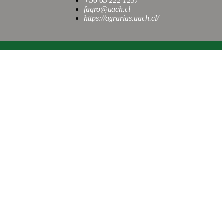
+56 63 222 1237
fagro@uach.cl
https://agrarias.uach.cl/