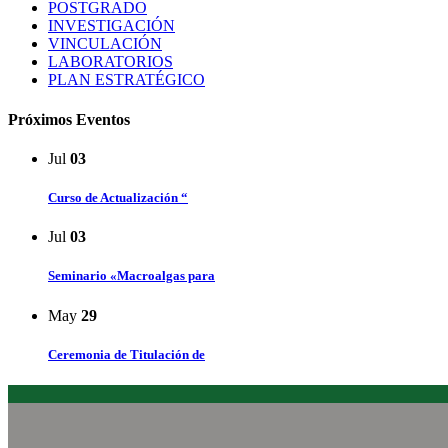
POSTGRADO
INVESTIGACIÓN
VINCULACIÓN
LABORATORIOS
PLAN ESTRATÉGICO
Próximos Eventos
Jul
03
Curso de Actualización “
Jul
03
Seminario «Macroalgas para
May
29
Ceremonia de Titulación de