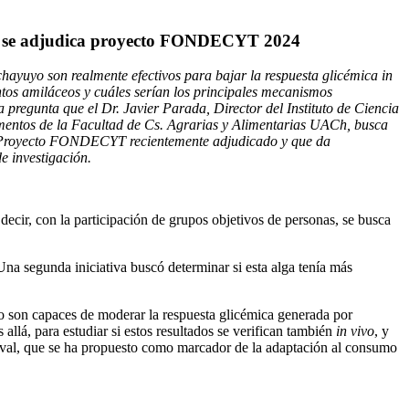
a se adjudica proyecto FONDECYT 2024
chayuyo son realmente efectivos para bajar la respuesta glicémica in
tos amiláceos y cuáles serían los principales mecanismos
a pregunta que el Dr. Javier Parada, Director del Instituto de Ciencia
imentos de la Facultad de Cs. Agrarias y Alimentarias UACh, busca
l Proyecto FONDECYT recientemente adjudicado y que da
de investigación.
s decir, con la participación de grupos objetivos de personas, se busca
a segunda iniciativa buscó determinar si esta alga tenía más
o son capaces de moderar la respuesta glicémica generada por
allá, para estudiar si estos resultados se verifican también
in vivo
, y
lival, que se ha propuesto como marcador de la adaptación al consumo