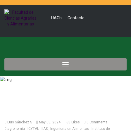
UACh
Contacto
Toggle
navigation
Luis Sánchez S
May 08, 2024
58
Likes
0 Comments
agronomía
ICYTAL
IIAS
Ingeniería en Alimentos
Instituto de