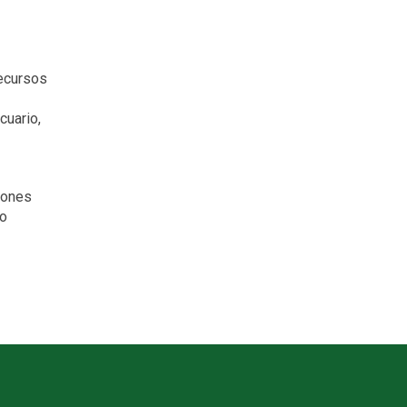
recursos
cuario,
iones
ro