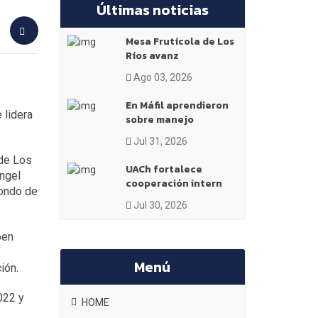
Últimas noticias
Mesa Frutícola de Los
Ríos avanz
Ago 03, 2026
En Máfil aprendieron
 lidera
sobre manejo
Jul 31, 2026
 de Los
UACh fortalece
Ángel
cooperación intern
Fondo de
Jul 30, 2026
ben
Menú
ión.
2022 y
HOME