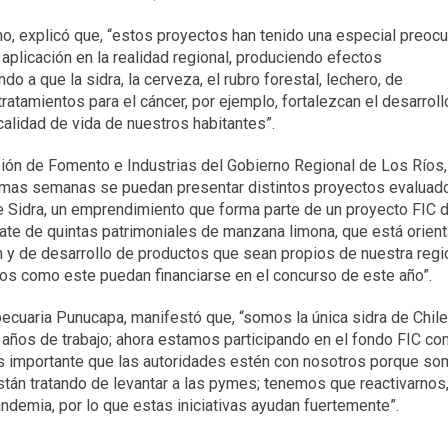
no, explicó que, “estos proyectos han tenido una especial preoc
aplicación en la realidad regional, produciendo efectos
a que la sidra, la cerveza, el rubro forestal, lechero, de
ratamientos para el cáncer, por ejemplo, fortalezcan el desarroll
calidad de vida de nuestros habitantes”.
isión de Fomento e Industrias del Gobierno Regional de Los Ríos,
imas semanas se puedan presentar distintos proyectos evaluad
 Sidra, un emprendimiento que forma parte de un proyecto FIC d
cate de quintas patrimoniales de manzana limona, que está orien
 y de desarrollo de productos que sean propios de nuestra regi
ctos como este puedan financiarse en el concurso de este año”.
pecuaria Punucapa, manifestó que, “somos la única sidra de Chil
s años de trabajo; ahora estamos participando en el fondo FIC c
. Es importante que las autoridades estén con nosotros porque s
n tratando de levantar a las pymes; tenemos que reactivarnos,
ndemia, por lo que estas iniciativas ayudan fuertemente”.