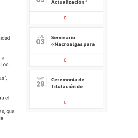
Actualización “
Seminario
JUL
nidad
03
«Macroalgas para
 a
 Los
as”,
Ceremonia de
MAY
29
Titulación de
ra el
es, que
de