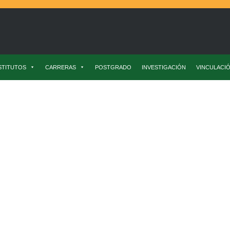
STITUTOS
CARRERAS
POSTGRADO
INVESTIGACIÓN
VINCULACI
Investigacion
En Punucapa Se Realizó Lanzamientos Fondos FIC Reg