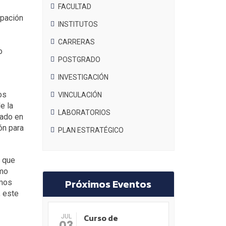
FACULTAD
upación
INSTITUTOS
CARRERAS
o
POSTGRADO
INVESTIGACIÓN
os
VINCULACIÓN
e la
LABORATORIOS
tado en
ón para
PLAN ESTRATÉGICO
e que
omo
Próximos Eventos
omos
 este
Curso de
JUL
03