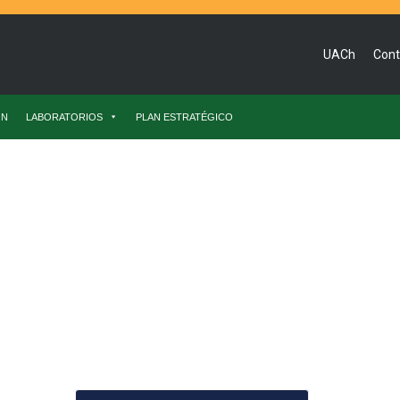
UACh
Cont
ÓN
LABORATORIOS
PLAN ESTRATÉGICO
ionales 2022