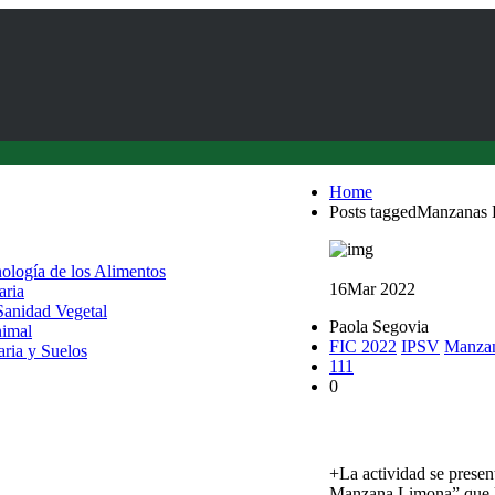
Home
Posts taggedManzanas
nología de los Alimentos
16
Mar 2022
aria
 Sanidad Vegetal
Paola Segovia
nimal
FIC 2022
IPSV
Manza
aria y Suelos
111
0
En Punucapa se realiz
+La actividad se presen
Manzana Limona” que li