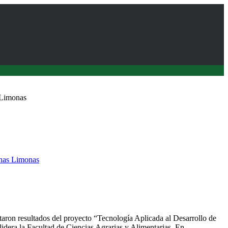
 Limonas
nas Limonas
ó lanzamientos fondos FIC regionales 2022
taron resultados del proyecto “Tecnología Aplicada al Desarrollo de
dera la Facultad de Ciencias Agrarias y Alimentarias. En