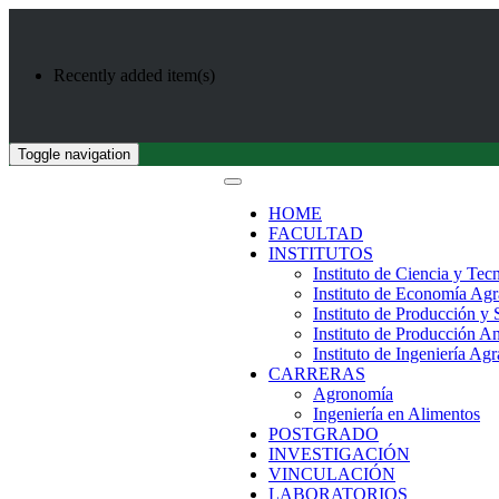
Recently added item(s)
Toggle navigation
HOME
FACULTAD
INSTITUTOS
Instituto de Ciencia y Tec
Instituto de Economía Agr
Instituto de Producción y
Instituto de Producción A
Instituto de Ingeniería Agr
CARRERAS
Agronomía
Ingeniería en Alimentos
POSTGRADO
INVESTIGACIÓN
VINCULACIÓN
LABORATORIOS