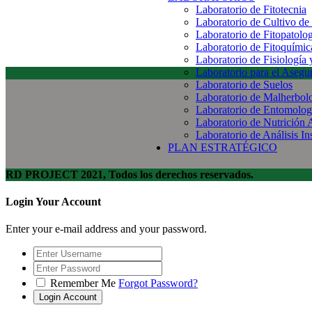
Laboratorio de Fitotecnia
Laboratorio de Cultivo de
Laboratorio de Fitopatolo
Laboratorio de Fitoquímic
Laboratorio de Fisiología
Laboratorio para el Aseg
Laboratorio de Suelos
Laboratorio de Malherbol
Laboratorio de Entomolog
Laboratorio de Nutrición 
Laboratorio de Análisis In
PLAN ESTRATÉGICO
RD PROJECT 2021, Todos los derechos reservados.
Login Your Account
Enter your e-mail address and your password.
Remember Me
Forgot Password?