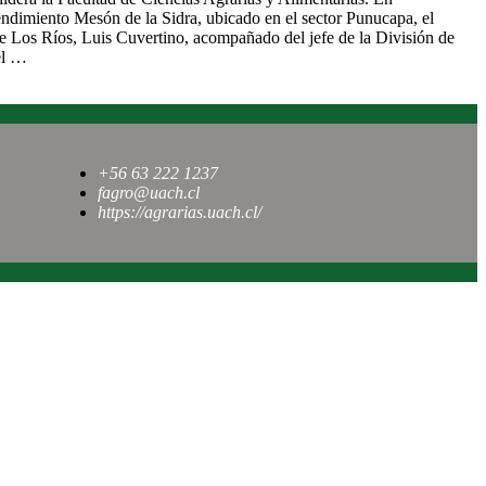
ndimiento Mesón de la Sidra, ubicado en el sector Punucapa, el
 Los Ríos, Luis Cuvertino, acompañado del jefe de la División de
el …
+56 63 222 1237
fagro@uach.cl
https://agrarias.uach.cl/