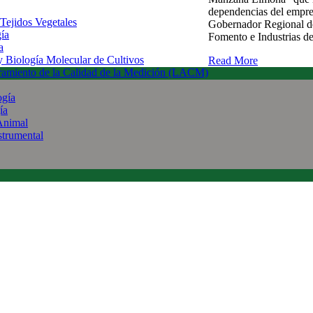
dependencias del empre
 Tejidos Vegetales
Gobernador Regional de
gía
Fomento e Industrias d
a
 y Biología Molecular de Cultivos
Read More
uramiento de la Calidad de la Medición (LACM)
ogía
ía
Animal
strumental