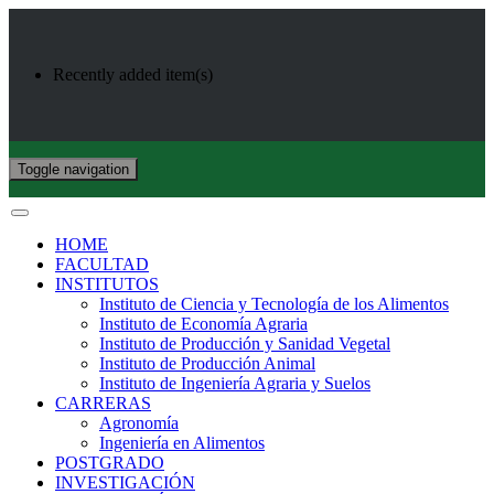
Recently added item(s)
Toggle navigation
HOME
FACULTAD
INSTITUTOS
Instituto de Ciencia y Tecnología de los Alimentos
Instituto de Economía Agraria
Instituto de Producción y Sanidad Vegetal
Instituto de Producción Animal
Instituto de Ingeniería Agraria y Suelos
CARRERAS
Agronomía
Ingeniería en Alimentos
POSTGRADO
INVESTIGACIÓN