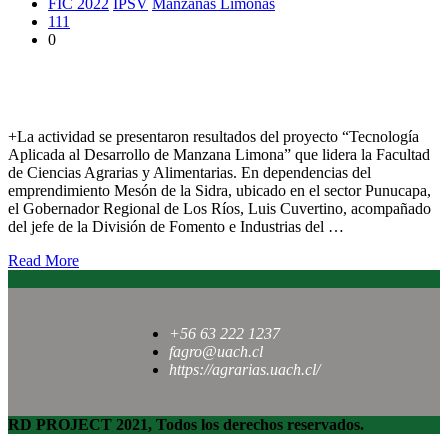
FIC 2022
IPSV
Manzanas Limonas
111
0
En Punucapa se realizó lanzamientos fondos FIC regionales
2022
+La actividad se presentaron resultados del proyecto “Tecnología
Aplicada al Desarrollo de Manzana Limona” que lidera la Facultad
de Ciencias Agrarias y Alimentarias. En dependencias del
emprendimiento Mesón de la Sidra, ubicado en el sector Punucapa,
el Gobernador Regional de Los Ríos, Luis Cuvertino, acompañado
del jefe de la División de Fomento e Industrias del …
Read More
+56 63 222 1237
fagro@uach.cl
https://agrarias.uach.cl/
RD PROJECT 2021, Todos los derechos reservados.