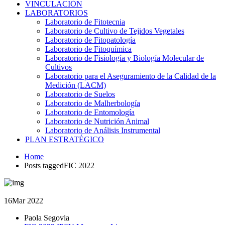
VINCULACIÓN
LABORATORIOS
Laboratorio de Fitotecnia
Laboratorio de Cultivo de Tejidos Vegetales
Laboratorio de Fitopatología
Laboratorio de Fitoquímica
Laboratorio de Fisiología y Biología Molecular de
Cultivos
Laboratorio para el Aseguramiento de la Calidad de la
Medición (LACM)
Laboratorio de Suelos
Laboratorio de Malherbología
Laboratorio de Entomología
Laboratorio de Nutrición Animal
Laboratorio de Análisis Instrumental
PLAN ESTRATÉGICO
Home
Posts taggedFIC 2022
16
Mar 2022
Paola Segovia