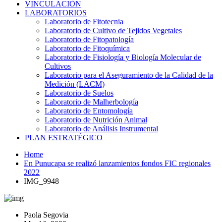
VINCULACIÓN
LABORATORIOS
Laboratorio de Fitotecnia
Laboratorio de Cultivo de Tejidos Vegetales
Laboratorio de Fitopatología
Laboratorio de Fitoquímica
Laboratorio de Fisiología y Biología Molecular de
Cultivos
Laboratorio para el Aseguramiento de la Calidad de la
Medición (LACM)
Laboratorio de Suelos
Laboratorio de Malherbología
Laboratorio de Entomología
Laboratorio de Nutrición Animal
Laboratorio de Análisis Instrumental
PLAN ESTRATÉGICO
Home
En Punucapa se realizó lanzamientos fondos FIC regionales
2022
IMG_9948
Paola Segovia