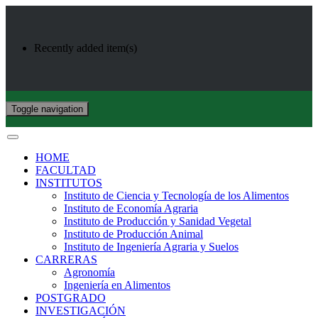
Recently added item(s)
Toggle navigation
HOME
FACULTAD
INSTITUTOS
Instituto de Ciencia y Tecnología de los Alimentos
Instituto de Economía Agraria
Instituto de Producción y Sanidad Vegetal
Instituto de Producción Animal
Instituto de Ingeniería Agraria y Suelos
CARRERAS
Agronomía
Ingeniería en Alimentos
POSTGRADO
INVESTIGACIÓN