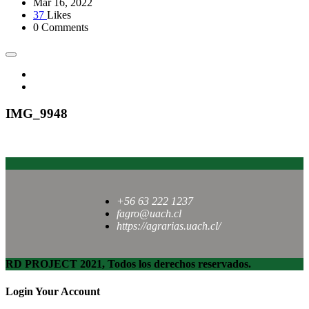
Mar 16, 2022
37
Likes
0 Comments
IMG_9948
+56 63 222 1237
fagro@uach.cl
https://agrarias.uach.cl/
RD PROJECT 2021, Todos los derechos reservados.
Login Your Account