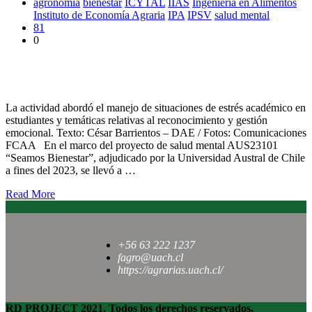
agronomía
bienestar
ICYTAL
IIAS
Ingeniería en Alimentos
Instituto de Economía Agraria
IPA
IPSV
salud mental
81
0
Proyecto Seamos Bienestar realizó charla de primeros auxilios
psicológicos en contexto universitario
La actividad abordó el manejo de situaciones de estrés académico en
estudiantes y temáticas relativas al reconocimiento y gestión
emocional. Texto: César Barrientos – DAE / Fotos: Comunicaciones
FCAA En el marco del proyecto de salud mental AUS23101
“Seamos Bienestar”, adjudicado por la Universidad Austral de Chile
a fines del 2023, se llevó a …
Read More
+56 63 222 1237
fagro@uach.cl
https://agrarias.uach.cl/
RD PROJECT 2021, Todos los derechos reservados.