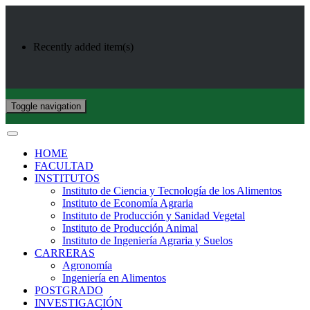
Recently added item(s)
Toggle navigation
HOME
FACULTAD
INSTITUTOS
Instituto de Ciencia y Tecnología de los Alimentos
Instituto de Economía Agraria
Instituto de Producción y Sanidad Vegetal
Instituto de Producción Animal
Instituto de Ingeniería Agraria y Suelos
CARRERAS
Agronomía
Ingeniería en Alimentos
POSTGRADO
INVESTIGACIÓN