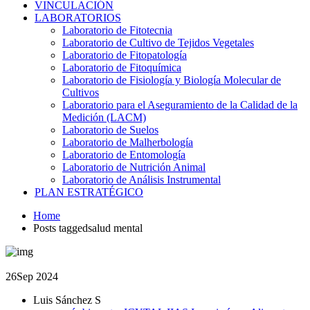
VINCULACIÓN
LABORATORIOS
Laboratorio de Fitotecnia
Laboratorio de Cultivo de Tejidos Vegetales
Laboratorio de Fitopatología
Laboratorio de Fitoquímica
Laboratorio de Fisiología y Biología Molecular de
Cultivos
Laboratorio para el Aseguramiento de la Calidad de la
Medición (LACM)
Laboratorio de Suelos
Laboratorio de Malherbología
Laboratorio de Entomología
Laboratorio de Nutrición Animal
Laboratorio de Análisis Instrumental
PLAN ESTRATÉGICO
Home
Posts taggedsalud mental
26
Sep 2024
Luis Sánchez S