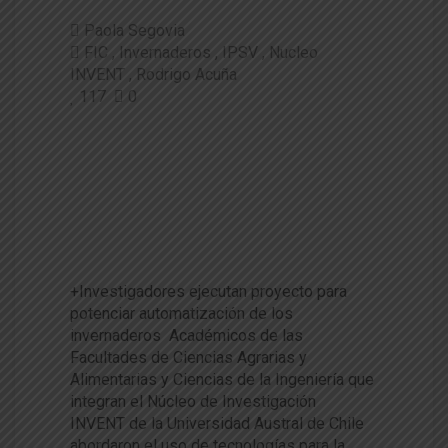
Paola Segovia
FIC
Invernaderos
IPSV
Nucleo
INVENT
Rodrigo Acuña
117
0
Académicos del Núcleo INVEN
T abordaron el creciente uso
de tecnologías para la sosteni
bilidad agrícola en el sur de C
hile
+Investigadores ejecutan proyecto para
potenciar automatización de los
invernaderos Académicos de las
Facultades de Ciencias Agrarias y
Alimentarias y Ciencias de la Ingeniería que
integran el Núcleo de Investigación
INVENT de la Universidad Austral de Chile
abordaron el uso de tecnologías para la