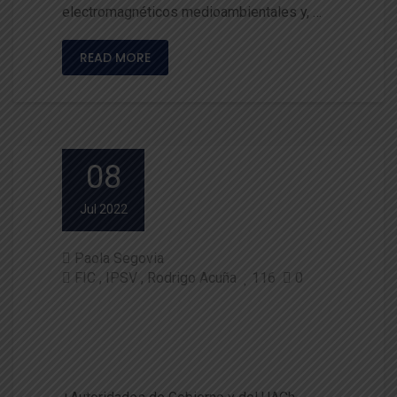
electromagnéticos medioambientales y, …
READ MORE
08
Jul 2022
Paola Segovia
FIC
IPSV
Rodrigo Acuña
116
0
Destacan instalación de Inver
naderos Inteligentes en la Re
gión de Los Ríos