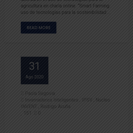
agricultura en charla online “Smart Farming:
uso de tecnologías para la sostenibilidad …
READ MORE
31
Ago 2020
Paola Segovia
Invernaderos Inteligentes
IPSV
Nucleo
INVENT
Rodrigo Acuña
151
0
Investigadores del Núcleo INV