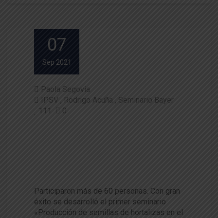
07
Sep 2021
Paola Segovia
IPSV
Rodrigo Acuña
Seminario Bayer
111
0
Seminario abordó producción
de semillas de hortalizas híbri
das para el mundo y el sur de
Chile
Participaron más de 60 personas. Con gran
éxito se desarrolló el primer seminario
«Producción de semillas de hortalizas en el