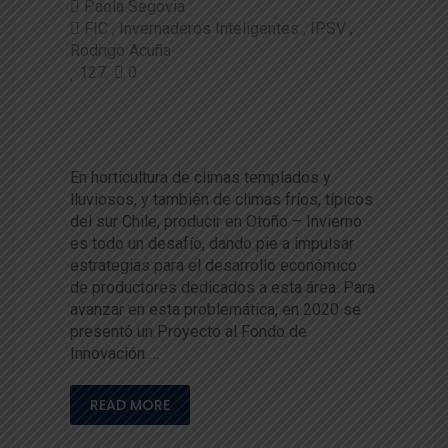
Paola Segovia
FIC
Invernaderos Inteligentes
IPSV
Rodrigo Acuña
127
0
Potencian Rubro Hortícola par
a la Región de Los Ríos
En horticultura de climas templados y
lluviosos, y también de climas fríos, típicos
del sur Chile, producir en Otoño – Invierno
es todo un desafío, dando pie a impulsar
estrategias para el desarrollo económico
de productores dedicados a esta área. Para
avanzar en esta problemática, en 2020 se
presentó un Proyecto al Fondo de
Innovación …
READ MORE