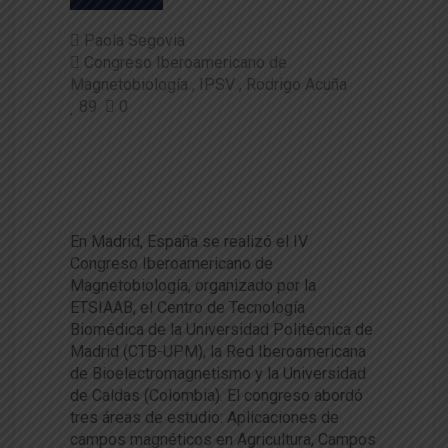
Paola Segovia
Congreso Iberoamericano de
Magnetobiología
IPSV
Rodrigo Acuña
89
0
Especialistas abordaron uso d
e campos magnéticos en Agric
ultura
En Madrid, España se realizó el IV
Congreso Iberoamericano de
Magnetobiología, organizado por la
ETSIAAB, el Centro de Tecnología
Biomédica de la Universidad Politécnica de
Madrid (CTB-UPM), la Red Iberoamericana
de Bioelectromagnetismo y la Universidad
de Caldas (Colombia). El congreso abordó
tres áreas de estudio: Aplicaciones de
campos magnéticos en Agricultura, Campos