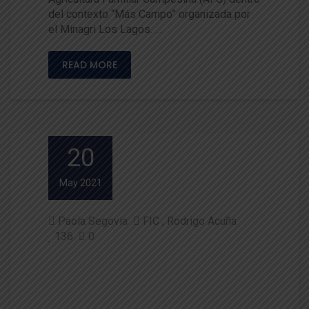
del contexto “Más Campo” organizada por
el Minagri Los Lagos. …
READ MORE
20
May 2021
Paola Segovia
FIC
Rodrigo Acuña
136
0
Agricultores de la Región de L
os Ríos Inician Capacitación e
n Invernaderos Inteligentes