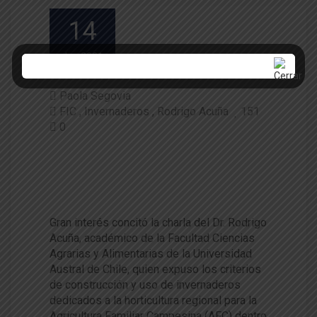
14
Jun 2021
Paola Segovia
FIC
Invernaderos
Rodrigo Acuña
151
0
Investigador expuso sobre crit
erios de construcción de inver
naderos en el sur de Chile
Gran interés concitó la charla del Dr. Rodrigo
Acuña, académico de la Facultad Ciencias
Agrarias y Alimentarias de la Universidad
Austral de Chile, quien expuso los criterios
de construcción y uso de invernaderos
dedicados a la horticultura regional para la
Agricultura Familiar Campesina (AFC) dentro