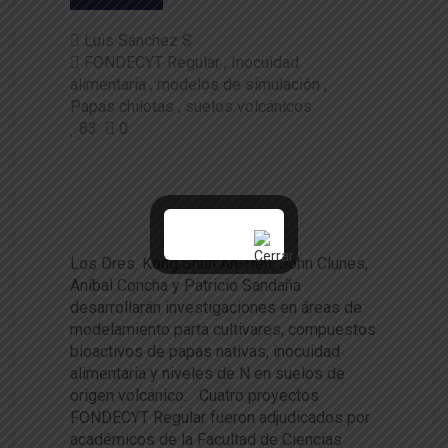
Luis Sánchez S
FONDECYT Regular
Inocuidad
alimentaria
modelos de simulación
Papas chilotas
suelos volcánicos
83
0
Cuatro proyectos FONDECYT R
egular se adjudicaron académ
icos de la Facultad
Los Dres. Kong Shun Ah-Hen, John Clunes,
Aníbal Concha y Patricio Sandaña
desarrollarán investigaciones en áreas de
modelamiento parta cultivares, compuestos
bioactivos de papas nativas, inocuidad
alimentaria y niveles de N en suelos de
origen volcánico. Cuatro proyectos
FONDECYT Regular fueron adjudicados por
académicos de la Facultad de Ciencias