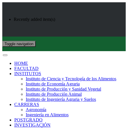
Recently added item(s)
Toggle navigation
HOME
FACULTAD
INSTITUTOS
Instituto de Ciencia y Tecnología de los Alimentos
Instituto de Economía Agraria
Instituto de Producción y Sanidad Vegetal
Instituto de Producción Animal
Instituto de Ingeniería Agraria y Suelos
CARRERAS
Agronomía
Ingeniería en Alimentos
POSTGRADO
INVESTIGACIÓN