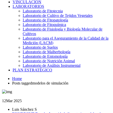
VINCULACIÓN
LABORATORIOS
Laboratorio de Fitotecnia
Laboratorio de Cultivo de Tejidos Vegetales
Laboratorio de Fitopatología
Laboratorio de Fitoquímica
Laboratorio de Fisiología y Biología Molecular de
Cultivos
Laboratorio para el Aseguramiento de la Calidad de la
Medición (LACM)
Laboratorio de Suelos
Laboratorio de Malherbología
Laboratorio de Entomología
Laboratorio de Nutrición Animal
Laboratorio de Análisis Instrumental
PLAN ESTRATÉGICO
Home
Posts taggedmodelos de simulación
12
Mar 2025
Luis Sánchez S