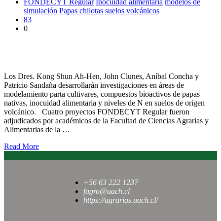
FONDECYT Regular
Inocuidad alimentaria
modelos de
simulación
Papas chilotas
suelos volcánicos
83
0
Cuatro proyectos FONDECYT Regular se adjudicaron
académicos de la Facultad
Los Dres. Kong Shun Ah-Hen, John Clunes, Aníbal Concha y
Patricio Sandaña desarrollarán investigaciones en áreas de
modelamiento parta cultivares, compuestos bioactivos de papas
nativas, inocuidad alimentaria y niveles de N en suelos de origen
volcánico. Cuatro proyectos FONDECYT Regular fueron
adjudicados por académicos de la Facultad de Ciencias Agrarias y
Alimentarias de la …
Read More
+56 63 222 1237
fagro@uach.cl
https://agrarias.uach.cl/