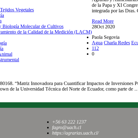
de la Papa y XI Congre
 Tejidos Vegetales
integrada por las Dras.
gía
a
Read More
 y Biología Molecular de Cultivos
28
Oct 2020
uramiento de la Calidad de la Medición (LACM)
Paola Segovia
Agua
Charla Redes
Ec
ogía
112
ía
0
Animal
strumental
Presentaron herramien
suelos en Ecuador
80168. “Matriz Innovadora para Cuantificar Impactos de Inversiones P
Brown de la Universidad Técnica del Norte de Ecuador, como parte de 
+56 63 222 1237
fagro@uach.cl
https://agrarias.uach.cl/