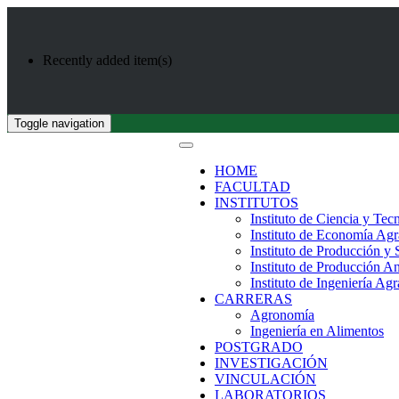
Recently added item(s)
Toggle navigation
HOME
FACULTAD
INSTITUTOS
Instituto de Ciencia y Tec
Instituto de Economía Agr
Instituto de Producción y
Instituto de Producción A
Instituto de Ingeniería Agr
CARRERAS
Agronomía
Ingeniería en Alimentos
POSTGRADO
INVESTIGACIÓN
VINCULACIÓN
LABORATORIOS