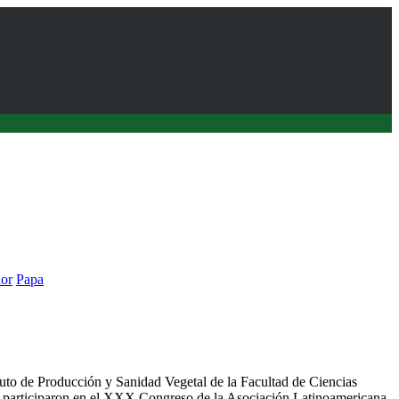
or
Papa
ticiparon en Congreso de ALAP realizado en Ecuador
ituto de Producción y Sanidad Vegetal de la Facultad de Ciencias
s participaron en el XXX Congreso de la Asociación Latinoamericana