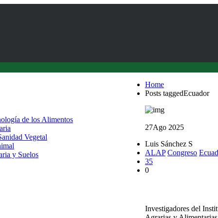
Home
Posts taggedEcuador
nología de los Alimentos
27
Ago 2025
aria
 Sanidad Vegetal
Luis Sánchez S
nimal
ALAP
Congreso
Ecuad
aria y Suelos
35
0
Académicos UACh par
Investigadores del Inst
Agrarias y Alimentaria