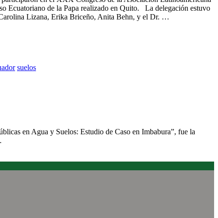
so Ecuatoriano de la Papa realizado en Quito. La delegación estuvo
 Carolina Lizana, Erika Briceño, Anita Behn, y el Dr. …
uador
suelos
ta para evaluar impactos de inversiones públicas en agua y
úblicas en Agua y Suelos: Estudio de Caso en Imbabura”, fue la
…