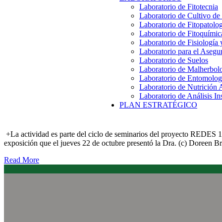
Laboratorio de Fitotecnia
Laboratorio de Cultivo de
Laboratorio de Fitopatolo
Laboratorio de Fitoquímic
Laboratorio de Fisiología
Laboratorio para el Aseg
Laboratorio de Suelos
Laboratorio de Malherbol
Laboratorio de Entomolog
Laboratorio de Nutrición 
Laboratorio de Análisis In
PLAN ESTRATÉGICO
+La actividad es parte del ciclo de seminarios del proyecto REDES 1
exposición que el jueves 22 de octubre presentó la Dra. (c) Doreen 
Read More