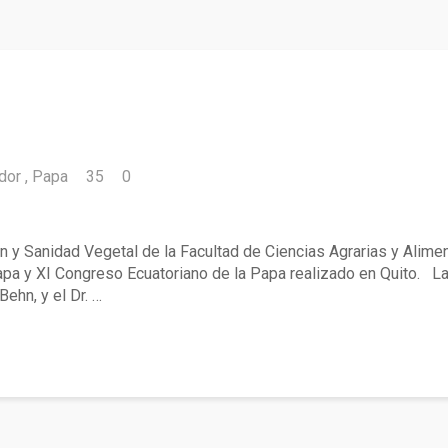
dor
Papa
35
0
on en Congreso de ALAP realizado en Ecuad
n y Sanidad Vegetal de la Facultad de Ciencias Agrarias y Alime
apa y XI Congreso Ecuatoriano de la Papa realizado en Quito. La
Behn, y el Dr. …