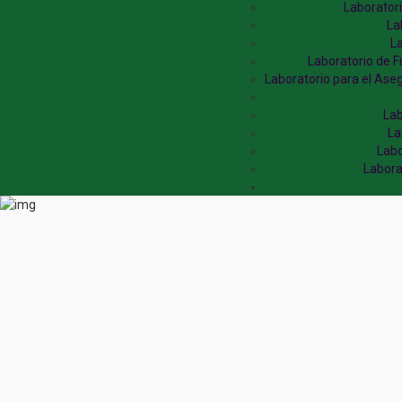
Laboratori
La
La
Laboratorio de Fi
Laboratorio para el Ase
Lab
La
Labo
Labora