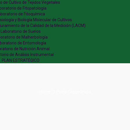
o de Cultivo de Tejidos Vegetales
boratorio de Fitopatología
boratorio de Fitoquímica
siología y Biología Molecular de Cultivos
guramiento de la Calidad de la Medición (LACM)
Laboratorio de Suelos
oratorio de Malherbología
boratorio de Entomología
ratorio de Nutrición Animal
torio de Análisis Instrumental
PLAN ESTRATÉGICO
Home
Posts TaggedPapa