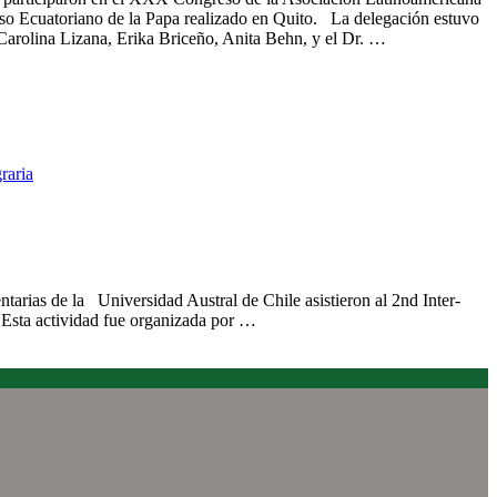
so Ecuatoriano de la Papa realizado en Quito. La delegación estuvo
 Carolina Lizana, Erika Briceño, Anita Behn, y el Dr. …
raria
ron en congresos internacionales de economía agraria
tarias de la Universidad Austral de Chile asistieron al 2nd Inter-
Esta actividad fue organizada por …