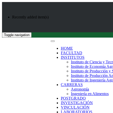
Recently added item(s)
Toggle navigation
HOME
FACULTAD
INSTITUTOS
Instituto de Ciencia y Tec
Instituto de Economía Agr
Instituto de Producción y
Instituto de Producción A
Instituto de Ingeniería Agr
CARRERAS
Agronomía
Ingeniería en Alimentos
POSTGRADO
INVESTIGACIÓN
VINCULACIÓN
LABORATORIOS