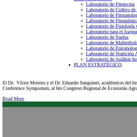
Laboratorio de Fitotecnia
Laboratorio de Cultivo de
Laboratorio de Fitopatolo
Laboratorio de Fitoquímic
Laboratorio de Fisiología
Laboratorio para el Aseg
Laboratorio de Suelos
Laboratorio de Malherbol
Laboratorio de Entomolog
Laboratorio de Nutrición 
Laboratorio de Análisis In
PLAN ESTRATÉGICO
El Dr. Víctor Moreira y el Dr. Eduardo Sanguinet, académicos del Inst
Conference Symposium, al 6to Congreso Regional de Economía Agrari
Read More