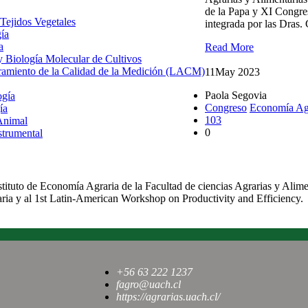
de la Papa y XI Congre
 Tejidos Vegetales
integrada por las Dras.
gía
a
Read More
 y Biología Molecular de Cultivos
uramiento de la Calidad de la Medición (LACM)
11
May 2023
Paola Segovia
ogía
Congreso
Economía Ag
ía
103
Animal
0
strumental
Académicos participa
ituto de Economía Agraria de la Facultad de ciencias Agrarias y Alimen
a y al 1st Latin-American Workshop on Productivity and Efficiency. 
+56 63 222 1237
fagro@uach.cl
https://agrarias.uach.cl/