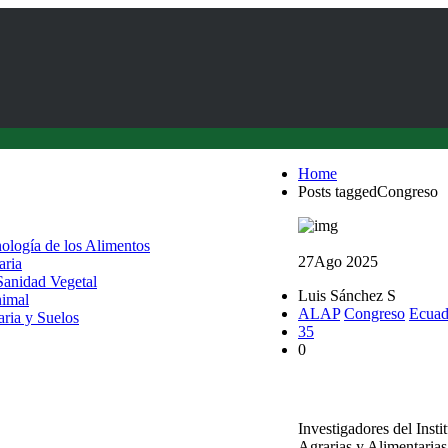
Home
Posts taggedCongreso
nología de los Alimentos
27
Ago 2025
aria
 Sanidad Vegetal
Luis Sánchez S
nimal
ALAP
Congreso
Ecuad
aria y Suelos
35
0
Académicos UACh par
Investigadores del Inst
Agrarias y Alimentaria