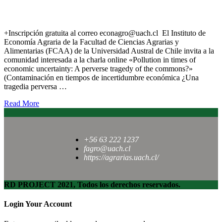
Realizarán charla sobre contaminación en tiempo de
incertidumbre económica
+Inscripción gratuita al correo econagro@uach.cl El Instituto de
Economía Agraria de la Facultad de Ciencias Agrarias y
Alimentarias (FCAA) de la Universidad Austral de Chile invita a la
comunidad interesada a la charla online «Pollution in times of
economic uncertainty: A perverse tragedy of the commons?»
(Contaminación en tiempos de incertidumbre económica ¿Una
tragedia perversa …
Read More
+56 63 222 1237
fagro@uach.cl
https://agrarias.uach.cl/
RD PROJECT 2021, Todos los derechos reservados.
Login Your Account