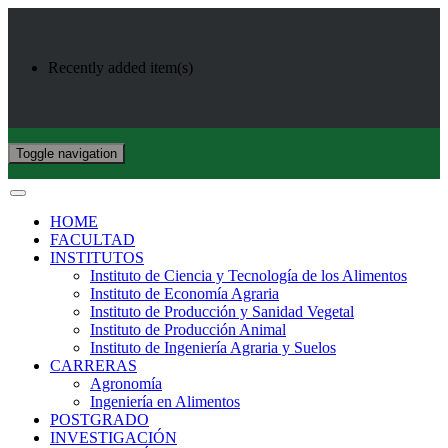
Recently added item(s)
Toggle navigation
HOME
FACULTAD
INSTITUTOS
Instituto de Ciencia y Tecnología de los Alimentos
Instituto de Economía Agraria
Instituto de Producción y Sanidad Vegetal
Instituto de Producción Animal
Instituto de Ingeniería Agraria y Suelos
CARRERAS
Agronomía
Ingeniería en Alimentos
POSTGRADO
INVESTIGACIÓN