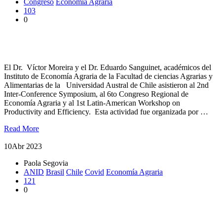
Congreso
Economía Agraria
103
0
Académicos participaron en congresos internacionales de
economía agraria
El Dr. Víctor Moreira y el Dr. Eduardo Sanguinet, académicos del
Instituto de Economía Agraria de la Facultad de ciencias Agrarias y
Alimentarias de la Universidad Austral de Chile asistieron al 2nd
Inter-Conference Symposium, al 6to Congreso Regional de
Economía Agraria y al 1st Latin-American Workshop on
Productivity and Efficiency. Esta actividad fue organizada por …
Read More
10
Abr 2023
Paola Segovia
ANID
Brasil
Chile
Covid
Economía Agraria
121
0
Discutieron sobre efectos del Covid en los sistemas alimentarios
en Chile y Brasil