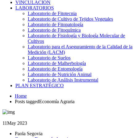
VINCULACIÓN
LABORATORIOS
Laboratorio de Fitotecnia
Laboratorio de Cultivo de Tejidos Vegetales
Laboratorio de Fitopatología
Laboratorio de Fitoquímica
Laboratorio de Fisiología y Biología Molecular de
Cultivos
Laboratorio para el Aseguramiento de la Calidad de la
Medición (LACM)
Laboratorio de Suelos
Laboratorio de Malherbología
Laboratorio de Entomología
Laboratorio de Nutrición Animal
Laboratorio de Análisis Instrumental
PLAN ESTRATÉGICO
Home
Posts taggedEconomía Agraria
11
May 2023
Paola Segovia