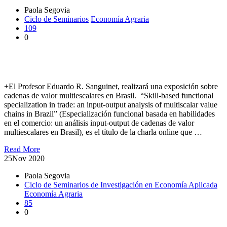
Paola Segovia
Ciclo de Seminarios
Economía Agraria
109
0
Comienza Ciclo de Seminarios de Investigación en Economía
Aplicada en la UACh
+El Profesor Eduardo R. Sanguinet, realizará una exposición sobre
cadenas de valor multiescalares en Brasil. “Skill-based functional
specialization in trade: an input-output analysis of multiscalar value
chains in Brazil” (Especialización funcional basada en habilidades
en el comercio: un análisis input-output de cadenas de valor
multiescalares en Brasil), es el título de la charla online que …
Read More
25
Nov 2020
Paola Segovia
Ciclo de Seminarios de Investigación en Economía Aplicada
Economía Agraria
85
0