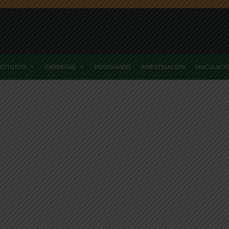
STITUTOS
CARRERAS
POSTGRADO
INVESTIGACIÓN
VINCULACI
onomía Agraria
Comienza Ciclo De Seminarios De Investigación En E