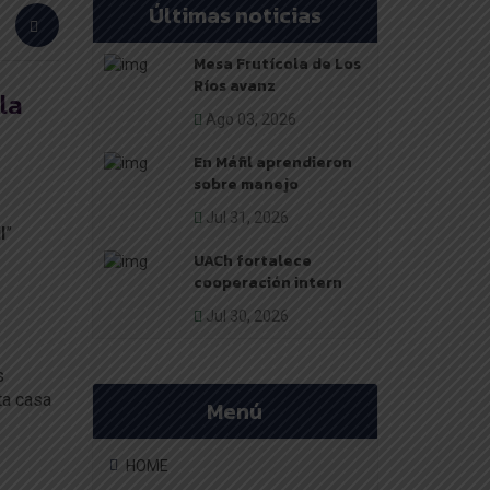
Últimas noticias
Mesa Frutícola de Los
Ríos avanz
la
Ago 03, 2026
En Máfil aprendieron
sobre manejo
Jul 31, 2026
l
”
UACh fortalece
cooperación intern
Jul 30, 2026
s
ta casa
Menú
HOME