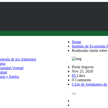
Home
Instituto de Economía A
Realizarán charla sobr
nología de los Alimentos
aria
Paola Segovia
 Sanidad Vegetal
Nov 25, 2020
nimal
85
Likes
aria y Suelos
0 Comments
Ciclo de Seminarios de