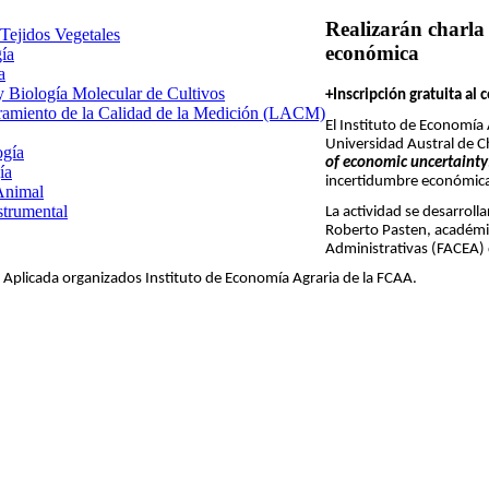
Realizarán charla
 Tejidos Vegetales
económica
gía
a
 y Biología Molecular de Cultivos
+Inscripción gratuita a
uramiento de la Calidad de la Medición (LACM)
El Instituto de Economía 
Universidad Austral de Ch
ogía
of economic uncertainty
ía
incertidumbre económica
Animal
strumental
La actividad se desarrolla
Roberto Pasten, académic
Administrativas (FACEA)
a Aplicada organizados Instituto de Economía Agraria de la FCAA.