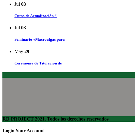
Jul
03
Curso de Actualización “
Jul
03
Seminario «Macroalgas para
May
29
Ceremonia de Titulación de
RD PROJECT 2021, Todos los derechos reservados.
Login Your Account