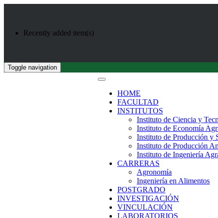
Recently added item(s)
Toggle navigation
HOME
FACULTAD
INSTITUTOS
Instituto de Ciencia y Tec
Instituto de Economía Agr
Instituto de Producción y
Instituto de Producción A
Instituto de Ingeniería Agr
CARRERAS
Agronomía
Ingeniería en Alimentos
POSTGRADO
INVESTIGACIÓN
VINCULACIÓN
LABORATORIOS