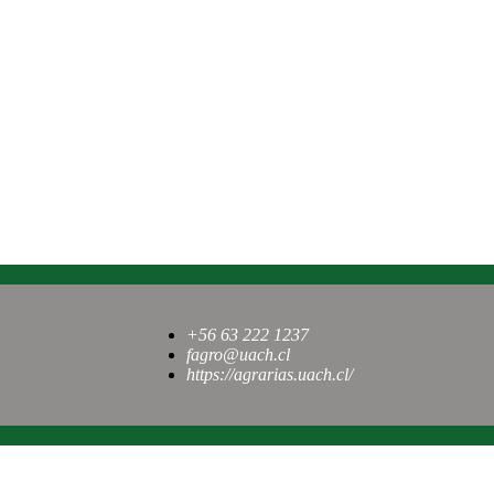
+56 63 222 1237
fagro@uach.cl
https://agrarias.uach.cl/