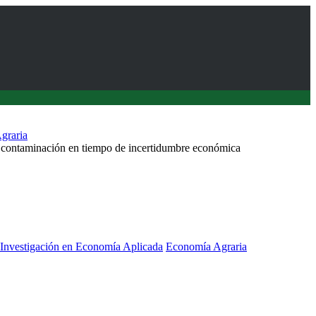
graria
e contaminación en tiempo de incertidumbre económica
 Investigación en Economía Aplicada
Economía Agraria