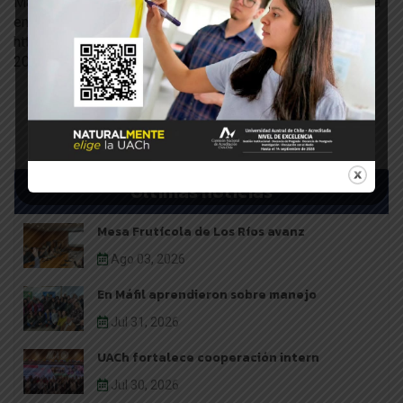
Más información sobre las charlas que se extienden hasta
enero de 2021 en
https://www.redsuelosvolcanicos.com/seminario-virtual-
2020/
Últimas noticias
Mesa Frutícola de Los Ríos avanz
Ago 03, 2026
En Máfil aprendieron sobre manejo
Jul 31, 2026
UACh fortalece cooperación intern
Jul 30, 2026