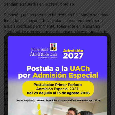
pendientes fuertes en la cima”, precisó.
Subrayó que “los recursos hídricos en Galápagos son muy
limitados, la mayoría de las islas no existen fuentes de
agua superficial permanente, solamente en la isla San
Cristóbal. La principal fuente de agua es la explotación de
los acuíferos de base que tienen agua salobre, esto pone
más presión sobre los pocos recursos hídricos existentes
y esto se empeora por el poco conocimiento que se tiene
de las islas.”
“Con toda esta problemática nace nuestro proyecto en 2003
cuando un grupo de investigadores franceses deciden
combinar esfuerzos para hacer un estudio de las islas. El
objetivo de este proyecto es entender el funcionamiento
hidrológico de las Islas Galápagos y proveer de
información científica a las instituciones locales para
asegurar el manejo sustentable del agua y de los
ecosistemas de Galápagos”, sostuvo el Dr. Domínguez.