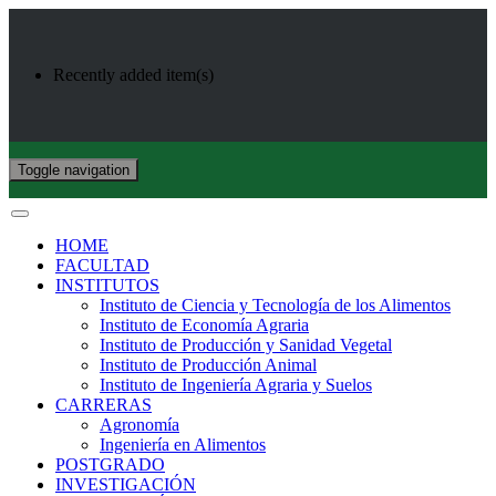
Recently added item(s)
Toggle navigation
HOME
FACULTAD
INSTITUTOS
Instituto de Ciencia y Tecnología de los Alimentos
Instituto de Economía Agraria
Instituto de Producción y Sanidad Vegetal
Instituto de Producción Animal
Instituto de Ingeniería Agraria y Suelos
CARRERAS
Agronomía
Ingeniería en Alimentos
POSTGRADO
INVESTIGACIÓN