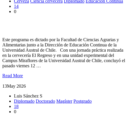
Cerveza
Ciencia cervecera
Diplomado
Educación Continua
14
0
UACh finaliza Diplomado en Ciencia Cervecera con
elaboración colaborativa de cervezas
Este programa es dictado por la Facultad de Ciencias Agrarias y
Alimentarias junto a la Dirección de Educación Continua de la
Universidad Austral de Chile. Con una jornada práctica realizada
en la cervecería El Regreso y en una unidad experimental del
Campus Miraflores de la Universidad Austral de Chile, concluyó el
pasado viernes 12 …
Read More
13
May 2026
Luis Sánchez S
Diplomado
Doctorado
Magíster
Postgrado
18
0
Facultad de Ciencias Agrarias y Alimentarias realizó
bienvenida a estudiantes de Postgrado