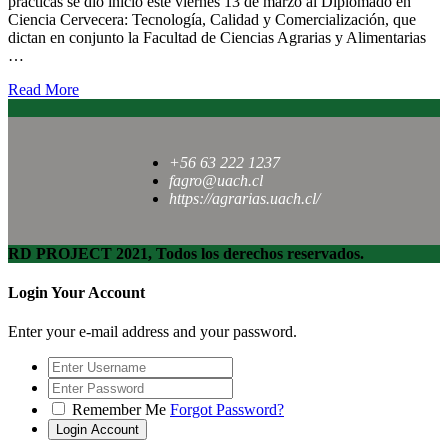
prácticas se dio inicio este viernes 13 de marzo al Diplomado en
Ciencia Cervecera: Tecnología, Calidad y Comercialización, que
dictan en conjunto la Facultad de Ciencias Agrarias y Alimentarias
…
Read More
+56 63 222 1237
fagro@uach.cl
https://agrarias.uach.cl/
RD PROJECT 2021, Todos los derechos reservados.
Login Your Account
Enter your e-mail address and your password.
Remember Me
Forgot Password?