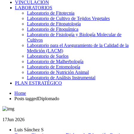
VINCULACIÓN
LABORATORIOS
Laboratorio de Fitotecnia
Laboratorio de Cultivo de Tejidos Vegetales
Laboratorio de Fitopatología
Laboratorio de Fitoquímica
Laboratorio de Fisiología y Biología Molecular de
Cultivos
Laboratorio para el Aseguramiento de la Calidad de la
Medición (LACM)
Laboratorio de Suelos
Laboratorio de Malherbología
Laboratorio de Entomología
Laboratorio de Nutrición Animal
Laboratorio de Análisis Instrumental
PLAN ESTRATÉGICO
Home
Posts taggedDiplomado
17
Jun 2026
Luis Sánchez S