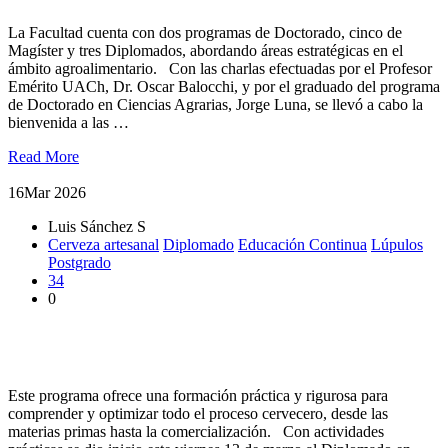
La Facultad cuenta con dos programas de Doctorado, cinco de
Magíster y tres Diplomados, abordando áreas estratégicas en el
ámbito agroalimentario. Con las charlas efectuadas por el Profesor
Emérito UACh, Dr. Oscar Balocchi, y por el graduado del programa
de Doctorado en Ciencias Agrarias, Jorge Luna, se llevó a cabo la
bienvenida a las …
Read More
16
Mar 2026
Luis Sánchez S
Cerveza artesanal
Diplomado
Educación Continua
Lúpulos
Postgrado
34
0
Actividades prácticas marcaron el inicio del Diplomado en
Ciencia Cervecera UACh
Este programa ofrece una formación práctica y rigurosa para
comprender y optimizar todo el proceso cervecero, desde las
materias primas hasta la comercialización. Con actividades