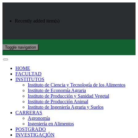
Recently added item(s)
Toggle navigation
HOME
FACULTAD
INSTITUTOS
Instituto de Ciencia y Tecnología de los Alimentos
Instituto de Economía Agraria
Instituto de Producción y Sanidad Vegetal
Instituto de Producción Animal
Instituto de Ingeniería Agraria y Suelos
CARRERAS
Agronomía
Ingeniería en Alimentos
POSTGRADO
INVESTIGACIÓN