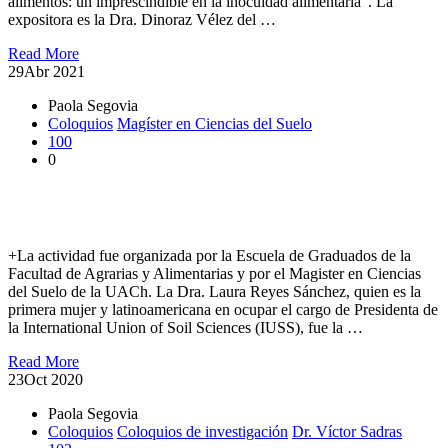
alimentos: un imprescindible en la inocuidad alimentaria”. La
expositora es la Dra. Dinoraz Vélez del …
Read More
29
Abr 2021
Paola Segovia
Coloquios
Magíster en Ciencias del Suelo
100
0
Presidenta de la IUSS participó en Coloquios sobre Ciencia del
Suelo
+La actividad fue organizada por la Escuela de Graduados de la
Facultad de Agrarias y Alimentarias y por el Magister en Ciencias
del Suelo de la UACh. La Dra. Laura Reyes Sánchez, quien es la
primera mujer y latinoamericana en ocupar el cargo de Presidenta de
la International Union of Soil Sciences (IUSS), fue la …
Read More
23
Oct 2020
Paola Segovia
Coloquios
Coloquios de investigación
Dr. Víctor Sadras