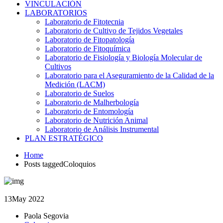
VINCULACIÓN
LABORATORIOS
Laboratorio de Fitotecnia
Laboratorio de Cultivo de Tejidos Vegetales
Laboratorio de Fitopatología
Laboratorio de Fitoquímica
Laboratorio de Fisiología y Biología Molecular de
Cultivos
Laboratorio para el Aseguramiento de la Calidad de la
Medición (LACM)
Laboratorio de Suelos
Laboratorio de Malherbología
Laboratorio de Entomología
Laboratorio de Nutrición Animal
Laboratorio de Análisis Instrumental
PLAN ESTRATÉGICO
Home
Posts taggedColoquios
13
May 2022
Paola Segovia