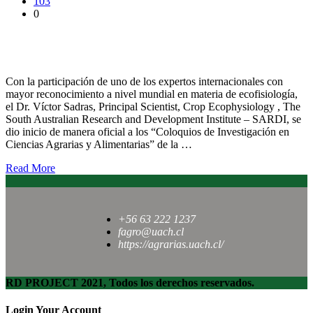
103
0
Dr. Víctor Sadras dio inicio a los Coloquios de Ciencias Agraria
y Alimentarias
Con la participación de uno de los expertos internacionales con
mayor reconocimiento a nivel mundial en materia de ecofisiología,
el Dr. Víctor Sadras, Principal Scientist, Crop Ecophysiology , The
South Australian Research and Development Institute – SARDI, se
dio inicio de manera oficial a los “Coloquios de Investigación en
Ciencias Agrarias y Alimentarias” de la …
Read More
+56 63 222 1237
fagro@uach.cl
https://agrarias.uach.cl/
RD PROJECT 2021, Todos los derechos reservados.
Login Your Account