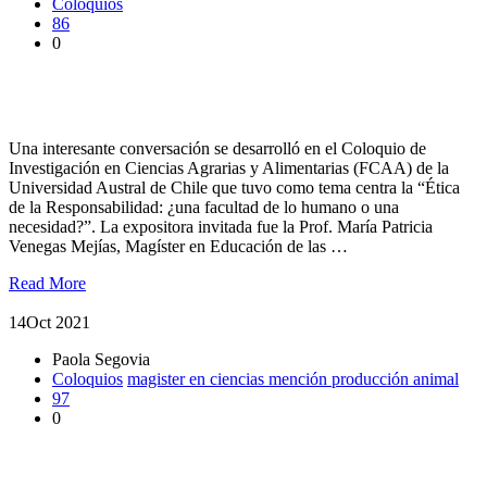
Coloquios
86
0
Coloquio profundizó en los desafíos de la ética en investigación
científica
Una interesante conversación se desarrolló en el Coloquio de
Investigación en Ciencias Agrarias y Alimentarias (FCAA) de la
Universidad Austral de Chile que tuvo como tema centra la “Ética
de la Responsabilidad: ¿una facultad de lo humano o una
necesidad?”. La expositora invitada fue la Prof. María Patricia
Venegas Mejías, Magíster en Educación de las …
Read More
14
Oct 2021
Paola Segovia
Coloquios
magister en ciencias mención producción animal
97
0
Coloquio abordó la importancia agronómica de especie de
pratense nativa del sur de Chile