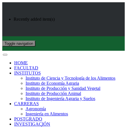
Recently added item(s)
Toggle navigation
HOME
FACULTAD
INSTITUTOS
Instituto de Ciencia y Tecnología de los Alimentos
Instituto de Economía Agraria
Instituto de Producción y Sanidad Vegetal
Instituto de Producción Animal
Instituto de Ingeniería Agraria y Suelos
CARRERAS
Agronomía
Ingeniería en Alimentos
POSTGRADO
INVESTIGACIÓN