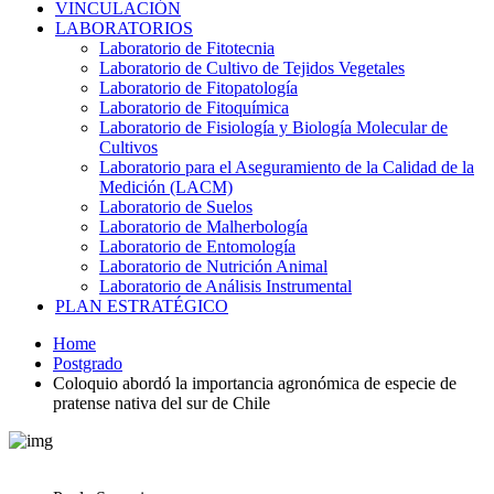
VINCULACIÓN
LABORATORIOS
Laboratorio de Fitotecnia
Laboratorio de Cultivo de Tejidos Vegetales
Laboratorio de Fitopatología
Laboratorio de Fitoquímica
Laboratorio de Fisiología y Biología Molecular de
Cultivos
Laboratorio para el Aseguramiento de la Calidad de la
Medición (LACM)
Laboratorio de Suelos
Laboratorio de Malherbología
Laboratorio de Entomología
Laboratorio de Nutrición Animal
Laboratorio de Análisis Instrumental
PLAN ESTRATÉGICO
Home
Postgrado
Coloquio abordó la importancia agronómica de especie de
pratense nativa del sur de Chile