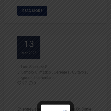
READ MORE
13
Mar 2025
Luis Sánchez S
Cambio Climático
Cereales
Cultivos
seguridad alimentaria
97
0
Entrevista: «Día mundial de lo
s cereales»
En entrevista con radio Bio Bio, el Dr. Daniel