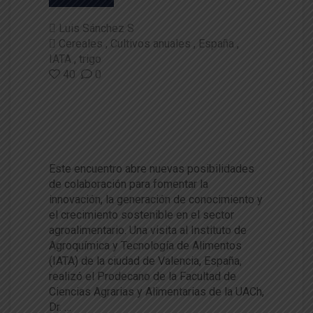
Luis Sánchez S
Cereales
Cultivos anuales
España
IATA
trigo
40
0
Dr. Daniel Calderini visitó grup
o de investigación en cereale
s en IATA de España
Este encuentro abre nuevas posibilidades
de colaboración para fomentar la
innovación, la generación de conocimiento y
el crecimiento sostenible en el sector
agroalimentario. Una visita al Instituto de
Agroquímica y Tecnología de Alimentos
(IATA) de la ciudad de Valencia, España,
realizó el Prodecano de la Facultad de
Ciencias Agrarias y Alimentarias de la UACh,
Dr. …