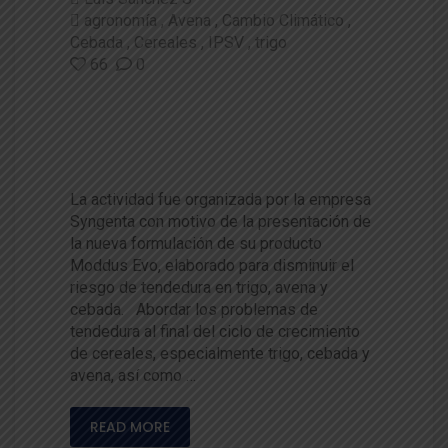
agronomía
Avena
Cambio Climático
Cebada
Cereales
IPSV
trigo
66
0
Dr. Daniel Calderini expuso en
Temuco sobre reguladores de
crecimiento de cereales
La actividad fue organizada por la empresa
Syngenta con motivo de la presentación de
la nueva formulación de su producto
Moddus Evo, elaborado para disminuir el
riesgo de tendedura en trigo, avena y
cebada. Abordar los problemas de
tendedura al final del ciclo de crecimiento
de cereales, especialmente trigo, cebada y
avena, así como …
READ MORE