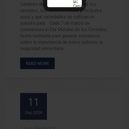
Calderini abordó la importancia de los
cereales, sus características, principales
usos y qué variedades se cultivan en
nuestro país. Cada 7 de marzo se
conmemora el Día Mundial de los Cereales,
fecha instituida para generar conciencia
sobre la importancia de estos cultivos, la
seguridad alimentaria …
READ MORE
11
Sep 2024
Luis Sánchez S