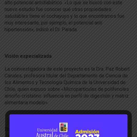
alto potencial antidiabético. «Lo que se buscó con este
nuevo estudio fue conocer qué otras propiedades
saludables tiene el cochayuyo y lo que encontramos fue
muy interesante, por ejemplo, el potencial anti
hipertensión», indicó el Dr. Parada.
Visión especializada
La coinvestigadora de este proyecto es la Dra. Paz Robert
Canales, profesora titular del Departamento de Ciencia de
los Alimentos y Tecnología Química de la Universidad de
Chile, quien expuso sobre «Micropartículas de polifenoles
amorfo-cristalino: influencia en perfil de digestión y matriz
alimentaria modelo».
En tanto que desde España fue invitada la Dra. Jara Pérez
Jiménez, científica titular del Instituto de Ciencia y