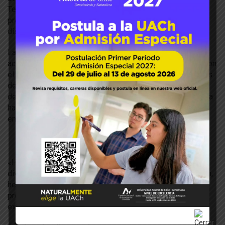
Tecnología de Alimentos y Nutrición (ICTAN-CSIC). Su
presentación abordó los «Polifenoles no extraíbles y
diseño de nuevos alimentos saludables».
La Dra. Pérez Jiménez realizó una intensa agenda de
actividades durante su estadía en la UACh, reuniéndose con
el Prodecano Dr. Aníbal Concha, académicos y estudiantes
de la Facultad. En ese sentido, dictó una charla a alumnos
de pregrado y postgrado, dando a conocer el trabajo que la
ha destacado como una de las investigadoras referentes
en su área a nivel mundial.
«Ha sido una muy buena oportunidad y hemos tenido
diversas reuniones para ver posibilidades de cooperación,
he podido también conocer más los resultados del
proyecto FONDECYT, la recepción ha sido muy buena»,
expresó la investigadora.