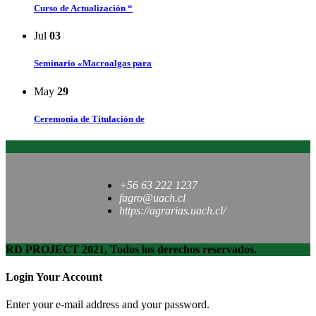
Curso de Actualización “
Jul
03
Seminario «Macroalgas para
May
29
Ceremonia de Titulación de
+56 63 222 1237
fagro@uach.cl
https://agrarias.uach.cl/
RD PROJECT 2021, Todos los derechos reservados.
Login Your Account
Enter your e-mail address and your password.