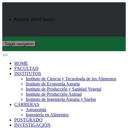
Recently added item(s)
Toggle navigation
HOME
FACULTAD
INSTITUTOS
Instituto de Ciencia y Tecnología de los Alimentos
Instituto de Economía Agraria
Instituto de Producción y Sanidad Vegetal
Instituto de Producción Animal
Instituto de Ingeniería Agraria y Suelos
CARRERAS
Agronomía
Ingeniería en Alimentos
POSTGRADO
INVESTIGACIÓN