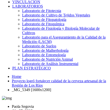
VINCULACIÓN
LABORATORIOS
Laboratorio de Fitotecnia
Laboratorio de Cultivo de Tejidos Vegetales
Laboratorio de Fitopatología
Laboratorio de Fitoquímica
Laboratorio de Fisiología y Biología Molecular de
Cultivos
Laboratorio para el Aseguramiento de la Calidad de la
Medición (LACM)
Laboratorio de Suelos
Laboratorio de Malherbología
Laboratorio de Entomología
Laboratorio de Nutrición Animal
Laboratorio de Análisis Instrumental
PLAN ESTRATÉGICO
Home
Proyecto logró fortalecer calidad de la cerveza artesanal de la
Región de Los Ríos
_MG_5349 [1600x1200]
Paola Segovia