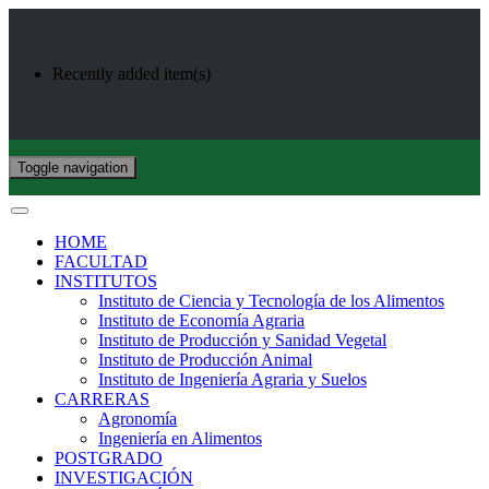
Recently added item(s)
Toggle navigation
HOME
FACULTAD
INSTITUTOS
Instituto de Ciencia y Tecnología de los Alimentos
Instituto de Economía Agraria
Instituto de Producción y Sanidad Vegetal
Instituto de Producción Animal
Instituto de Ingeniería Agraria y Suelos
CARRERAS
Agronomía
Ingeniería en Alimentos
POSTGRADO
INVESTIGACIÓN