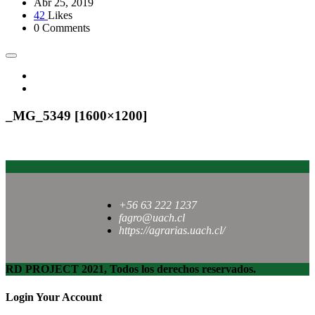
Abr 25, 2019
42
Likes
0 Comments
_MG_5349 [1600×1200]
+56 63 222 1237
fagro@uach.cl
https://agrarias.uach.cl/
RD PROJECT 2021, Todos los derechos reservados.
Login Your Account